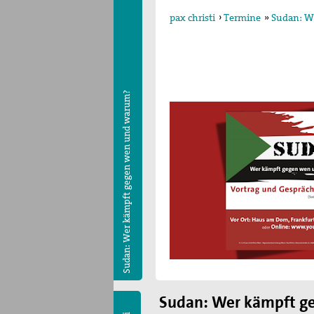
pax christi
›
Termine
»
Sudan: W
Sudan: Wer kämpft gegen wen und warum?
Sudan: Wer kämpft g