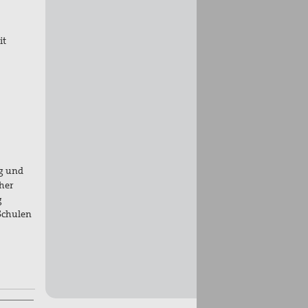
it
eg und
her
g
Schulen