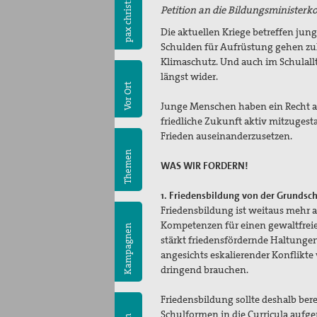
pax christi
Petition an die Bildungsministerk
Die aktuellen Kriege betreffen jun
Schulden für Aufrüstung gehen zula
Klimaschutz. Und auch im Schulallt
längst wider.
Vor Ort
Junge Menschen haben ein Recht a
friedliche Zukunft aktiv mitzugest
Frieden auseinanderzusetzen.
Themen
WAS WIR FORDERN!
1. Friedensbildung von der Grundsch
Friedensbildung ist weitaus mehr a
Kompetenzen für einen gewaltfreie
Kampagnen
stärkt friedensfördernde Haltunge
angesichts eskalierender Konflikte
dringend brauchen.
Friedensbildung sollte deshalb bere
Schulformen in die Curricula au