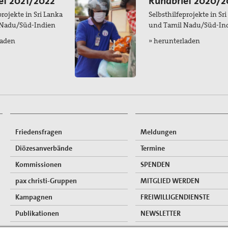
ef 2021/2022
Rundbrief 2020/2
projekte in Sri Lanka
Selbsthilfeprojekte in Sr
 Nadu/Süd-Indien
und Tamil Nadu/Süd-In
laden
» herunterladen
Friedensfragen
Meldungen
Diözesanverbände
Termine
Kommissionen
SPENDEN
pax christi-Gruppen
MITGLIED WERDEN
Kampagnen
FREIWILLIGENDIENSTE
Publikationen
NEWSLETTER