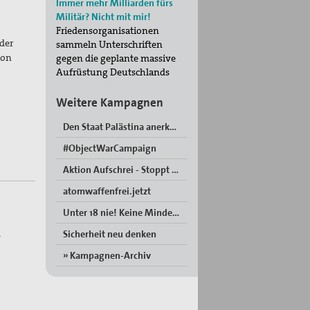
Immer mehr Milliarden fürs
Militär? Nicht mit mir!
Friedensorganisationen
der
sammeln Unterschriften
ion
gegen die geplante massive
Aufrüstung Deutschlands
Weitere Kampagnen
Den Staat Palästina anerkennen!
#ObjectWarCampaign
Aktion Aufschrei - Stoppt den Waffenhandel!
atomwaffenfrei.jetzt
Unter 18 nie! Keine Minderjährigen in der Bundeswehr“
d
Sicherheit neu denken
» Kampagnen-Archiv