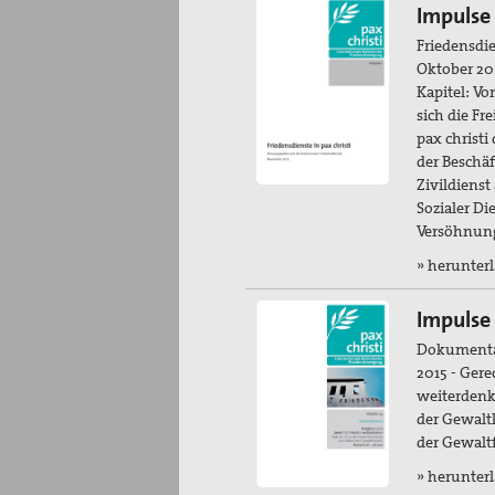
Impulse 
Friedensdie
Oktober 20
Kapitel: Vo
sich die Fr
pax christi
der Beschä
Zivildiens
Sozialer Di
Versöhnung
» herunter
Impulse
Dokumenta
2015 - Gere
weiterdenk
der Gewalt
der Gewaltf
» herunter