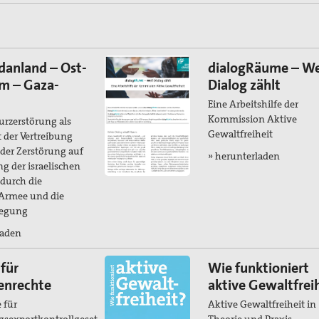
danland – Ost-
dialogRäume – We
em – Gaza-
Dialog zählt
Eine Arbeitshilfe der
Kommission Aktive
urzerstörung als
Gewaltfreiheit
 der Vertreibung
der Zerstörung auf
» herunterladen
g der israelischen
 durch die
 Armee und die
wegung
laden
für
Wie funktioniert
enrechte
aktive Gewaltfrei
 für
Aktive Gewaltfreiheit in
gsexportkontrollgesetz
Theorie und Praxis