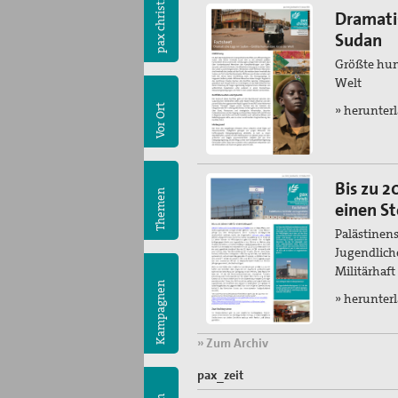
pax christi
Dramati
Sudan
Größte hum
Welt
Vor Ort
» herunter
Bis zu 2
Themen
einen S
Palästinen
Jugendliche
Militärhaft
Kampagnen
» herunter
» Zum Archiv
pax_zeit