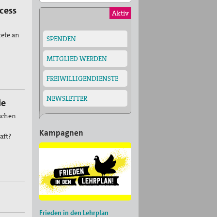
cess
Aktiv
tete an
SPENDEN
MITGLIED WERDEN
FREIWILLIGENDIENSTE
NEWSLETTER
ie
schen
Kampagnen
aft?
Frieden in den Lehrplan