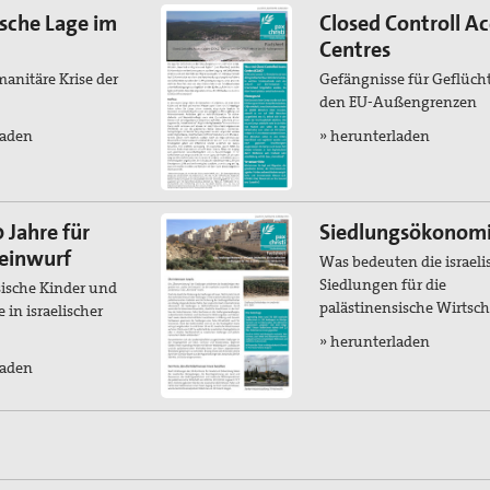
sche Lage im
Closed Controll Ac
Centres
anitäre Krise der
Gefängnisse für Geflüch
den EU-Außengrenzen
laden
» herunterladen
0 Jahre für
Siedlungsökonom
teinwurf
Was bedeuten die israeli
Siedlungen für die
sische Kinder und
palästinensische Wirtsch
 in israelischer
» herunterladen
laden