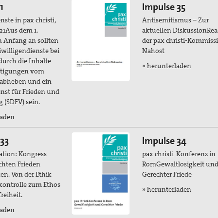
1
Impulse 35
nste in pax christi,
Antisemitismus – Zur
21Aus dem 1.
aktuellen DiskussionRea
n Anfang an sollten
der pax christi-Kommiss
eiwilligendienste bei
Nahost
 durch die Inhalte
» herunterladen
ftigungen vom
t abheben und ein
enst für Frieden und
 (SDFV) sein.
laden
 33
Impulse 34
tion: Kongress
pax christi-Konferenz in
chten Frieden
RomGewaltlosigkeit un
en. Von der Ethik
Gerechter Friede
kontrolle zum Ethos
» herunterladen
reiheit.
laden