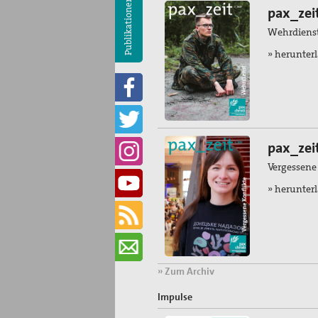
Publikationen
pax_zei
Wehrdiens
» herunter
pax_zei
Vergessene
» herunter
» Zum Archiv
Impulse