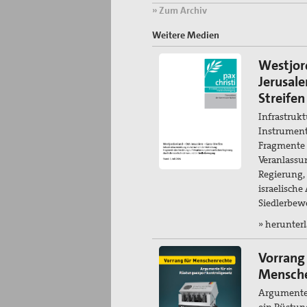
» Zum Archiv
Weitere Medien
Westjor
Jerusal
Streifen
Infrastrukt
Instrument
Fragmente 
Veranlassun
Regierung,
israelische
Siedlerbe
» herunter
Vorrang 
Mensch
Argumente
ein Rüstun