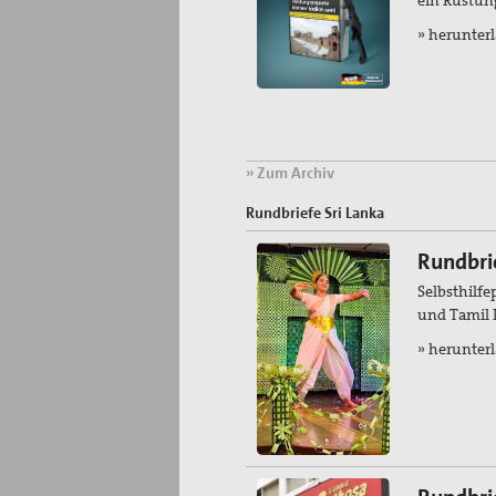
» herunter
» Zum Archiv
Rundbriefe Sri Lanka
Rundbri
Selbsthilfe
und Tamil
» herunter