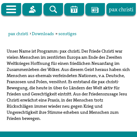
pax christi
Zur Startseite
pax christi
›
Downloads
»
sonstiges
pax christi Deutsche Sektion
Unser Name ist Programm: pax christi. Der Friede Christi war
Vor Ort
vielen Menschen im zerstörten Europa am Ende des Zweiten
Weltkrieges Hoffnung für einen friedlichen Neuanfang im
Themen
Zusammenleben der Völker. Aus diesem Geist heraus haben sich
Menschen aus ehemals verfeindeten Nationen, v.a. Deutsche,
Kampagnen
Franzosen und Polen, versöhnt. Es entstand die pax christi-
Bewegung, die heute in über 60 Ländern der Welt aktiv für
Publikationen
Frieden und Gerechtigkeit eintritt. Aus der Friedenszusage Jesu
Christi erwächst eine Praxis, in der Menschen trotz
Facebook
Rückschlägen immer wieder neu gegen Krieg und
Ungerechtigkeit ihre Stimme erheben und Menschen zum
Kontakt
Frieden bewegen.
Impressum