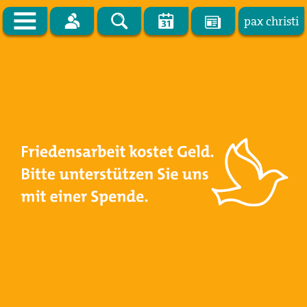
pax christi
Zur Startseite
pax christi Deutsche Sektion
Vor Ort
Themen
Kampagnen
Publikationen
Facebook
Kontakt
Impressum