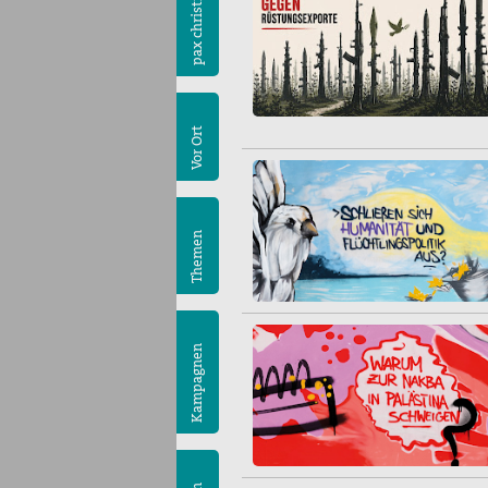
pax christi
Vor Ort
Themen
Kampagnen