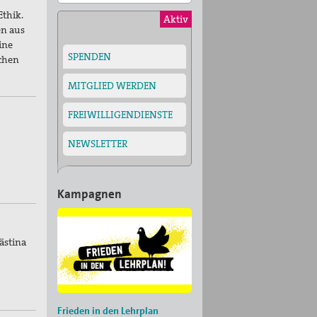
Ethik.
Aktiv
en aus
ine
SPENDEN
chen
MITGLIED WERDEN
FREIWILLIGENDIENSTE
NEWSLETTER
Kampagnen
lästina
Frieden in den Lehrplan