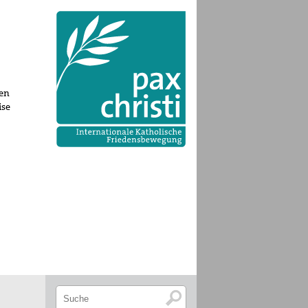
nen
ise