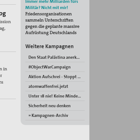
Immer mehr Milliarden fürs
Militär? Nicht mit mir!
log
Friedensorganisationen
sammeln Unterschriften
ission
gegen die geplante massive
ag,
Aufrüstung Deutschlands
Weitere Kampagnen
Den Staat Palästina anerkennen!
#ObjectWarCampaign
n in
r
Aktion Aufschrei - Stoppt den Waffenhandel!
zu
atomwaffenfrei.jetzt
Unter 18 nie! Keine Minderjährigen in der Bundeswehr“
Sicherheit neu denken
» Kampagnen-Archiv