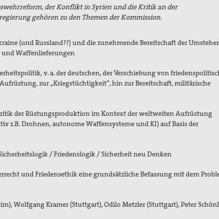
swehrreform, der Konflikt in Syrien und die Kritik an der
sregierung gehören zu den Themen der Kommission.
Ukraine (und Russland??) und die zunehmende Bereitschaft der Umsteh
en und Waffenlieferungen
erheitspolitik, v. a. der deutschen, der Verschiebung von friedenspolitisc
früstung, zur „Kriegstüchtigkeit“, hin zur Bereitschaft, militärische
n
tik der Rüstungsproduktion im Kontext der weltweiten Aufrüstung
ativ z.B. Drohnen, autonome Waffensysteme und KI) auf Basis der
icherheitslogik / Friedenslogik / Sicherheit neu Denken
rrecht und Friedensethik eine grundsätzliche Befassung mit dem Prob
eim),
Wolfgang Kramer (Stuttgart),
Odilo Metzler (Stuttgart), Peter Schön