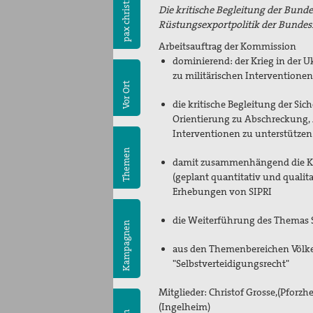
pax christi
Die kritische Begleitung der Bunde
Rüstungsexportpolitik der Bunde
Arbeitsauftrag der Kommission
dominierend: der Krieg in der 
zu militärischen Intervention
Vor Ort
die kritische Begleitung der Sich
Orientierung zu Abschreckung, Au
Interventionen zu unterstütze
Themen
damit zusammenhängend die Kri
(geplant quantitativ und qualit
Erhebungen von SIPRI
die Weiterführung des Themas S
Kampagnen
aus den Themenbereichen Völke
"Selbstverteidigungsrecht"
Mitglieder:
Christof Grosse,(Pforzh
(Ingelheim)