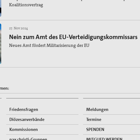
Koalitionsvertrag
27. Nov 2024
Nein zum Amt des EU-Verteidigungskommissars
Neues Amt fördert Militarisierung der EU
emen:
Friedensfragen
Meldungen
Diözesanverbände
Termine
Kommissionen
SPENDEN
pax christi-Gruppen
MITGLIED WERDEN