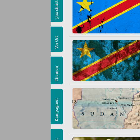
pax christi
Vor Ort
Themen
Kampagnen