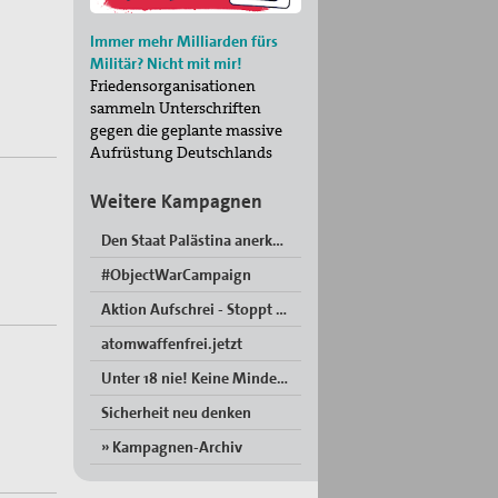
Immer mehr Milliarden fürs
Militär? Nicht mit mir!
Friedensorganisationen
sammeln Unterschriften
gegen die geplante massive
Aufrüstung Deutschlands
Weitere Kampagnen
Den Staat Palästina anerkennen!
#ObjectWarCampaign
Aktion Aufschrei - Stoppt den Waffenhandel!
atomwaffenfrei.jetzt
Unter 18 nie! Keine Minderjährigen in der Bundeswehr“
Sicherheit neu denken
» Kampagnen-Archiv