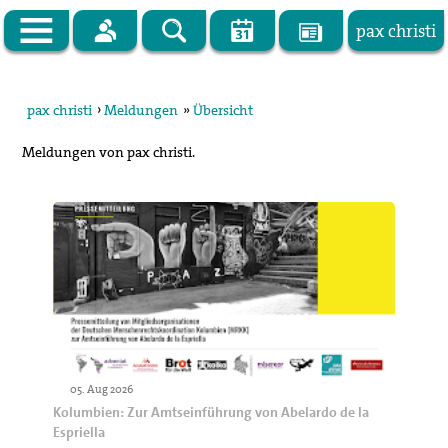
pax christi
Zur Startseite
pax christi
›
Meldungen
»
Übersicht
pax christi Deutsche Sektion
Meldungen von pax christi.
Vor Ort
Themen
Kampagnen
Publikationen
Facebook
Kontakt
05. Aug 2026
Kolumbien: Zur Amtseinführung von Abelardo de la
Impressum
Espriella