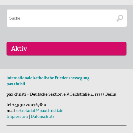
29. Aug 2026
Internationale katholische Friedensbewegung
Fahrradpilgertour 2026
pax christi
30. Aug 2026
pax christi – Deutsche Sektion e.V.
Feldstraße 4
,
13355
Berlin
St. Peter-Lindenberg: Lesungen unter den Lind…
tel
+49 30 2007678-0
03. Sep 2026
mail
sekretariat@paxchristi.de
Mahnwache
Impressum
|
Datenschutz