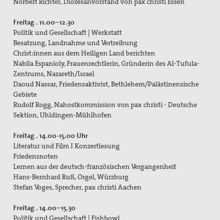
Norbert Richter, Diözesanvorstand von pax christi Essen
Freitag . 11.00–12.30
Politik und Gesellschaft | Werkstatt
Besatzung, Landnahme und Vertreibung
Christ:innen aus dem Heiligen Land berichten
Nabila Espanioly, Frauenrechtlerin, Gründerin des Al-Tufula-
Zentrums, Nazareth/Israel
Daoud Nassar, Friedensaktivist, Bethlehem/Palästinensische
Gebiete
Rudolf Rogg, Nahostkommission von pax christi - Deutsche
Sektion, Uhldingen-Mühlhofen
Freitag . 14.00-15.00 Uhr
Literatur und Film I Konzertlesung
Friedensnoten
Lernen aus der deutsch-französischen Vergangenheit
Hans-Bernhard Ruß, Orgel, Würzburg
Stefan Voges, Sprecher, pax christi Aachen
Freitag . 14.00–15.30
Politik und Gesellschaft | Fishbowl