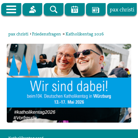
pax christi
Zur Startseite
pax christi
›
Friedensfragen
»
Katholikentag 2026
pax christi Deutsche Sektion
Vor Ort
Themen
Kampagnen
Publikationen
Facebook
Kontakt
Impressum