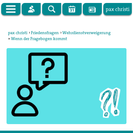
pax christi
Zur Startseite
pax christi
›
Friedensfragen
›
Wehrdienstverweigerung
»
Wenn der Fragebogen kommt
pax christi Deutsche Sektion
Vor Ort
Themen
Kampagnen
Publikationen
Facebook
Kontakt
Impressum