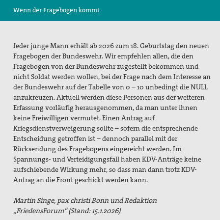
Wenn der Fragebogen kommt
Suche
Jeder junge Mann erhält ab 2026 zum 18. Geburtstag den neuen
Fragebogen der Bundeswehr. Wir empfehlen allen, die den
Fragebogen von der Bundeswehr zugestellt bekommen und
nicht Soldat werden wollen, bei der Frage nach dem Interesse an
der Bundeswehr auf der Tabelle von 0 – 10 unbedingt die NULL
anzukreuzen. Aktuell werden diese Personen aus der weiteren
Erfassung vorläufig herausgenommen, da man unter ihnen
keine Freiwilligen vermutet. Einen Antrag auf
Kriegsdienstverweigerung sollte – sofern die entsprechende
Entscheidung getroffen ist – dennoch parallel mit der
Rücksendung des Fragebogens eingereicht werden. Im
Spannungs- und Verteidigungsfall haben KDV-Anträge keine
aufschiebende Wirkung mehr, so dass man dann trotz KDV-
Antrag an die Front geschickt werden kann.
Martin Singe, pax christi Bonn und Redaktion
„FriedensForum“ (Stand: 15.1.2026)