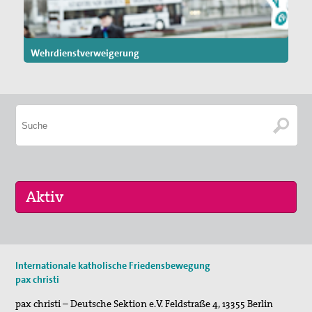
Wehrdienstverweigerung
29. Aug 2026
Internationale katholische Friedensbewegung
Fahrradpilgertour 2026
pax christi
30. Aug 2026
pax christi – Deutsche Sektion e.V.
Feldstraße 4
,
13355
Berlin
St. Peter-Lindenberg: Lesungen unter den Lind…