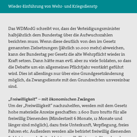
Wieder-Einführung von Wehr- und Kriegsdienstp
Suche
Das WDModG schreibt vor, dass der Verteidigungsminister
halbjährlich dem Bundestag über die Aufwuchszahlen
berichten muss. Wenn diese deutlich von den im Gesetz
genannten Zielsetzungen (jährlich 10.000 mehr) abweichen,
kann der Bundestag per Gesetz die alte Wehrpflicht wieder in
Kraft setzen. Dann hätte man evtl. aber zu viele Soldaten, so dass
die Debatte um ein allgemeines Pflichtjahr verstärkt geführt
wird. Dies ist allerdings nur über eine Grundgesetzänderung
möglich, da Zwangsdienste mit den Grundrechten unvereinbar
sind.
„Freiwilligkeit“ – mit ökonomischen Zwängen
Um der „Freiwilligkeit“ nachzuhelfen, werden mit dem Gesetz
hohe materielle Anreize geschaffen: 2.600 Euro brutto für alle
freiwillig Dienenden (Mindestzeit 6 Monate, 12 Monate und
länger sind möglich), dazu freie Unterkunft, Verpflegung, freies
Fahren etc. Außerdem werden alle befristet freiwillig dienenden