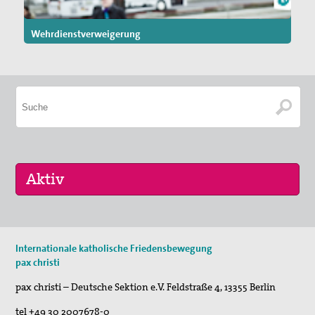
Wehrdienstverweigerung
29. Aug 2026
Internationale katholische Friedensbewegung
Fahrradpilgertour 2026
pax christi
30. Aug 2026
pax christi – Deutsche Sektion e.V.
Feldstraße 4
,
13355
Berlin
St. Peter-Lindenberg: Lesungen unter den Lind…
tel
+49 30 2007678-0