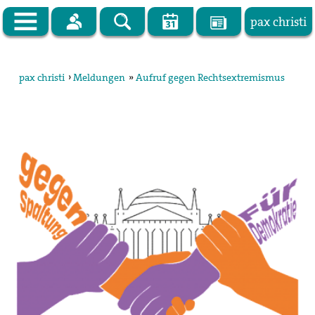
pax christi
Zur Startseite
pax christi
›
Meldungen
»
Aufruf gegen Rechtsextremismus
pax christi Deutsche Sektion
Vor Ort
Themen
Kampagnen
Publikationen
Facebook
Kontakt
Impressum