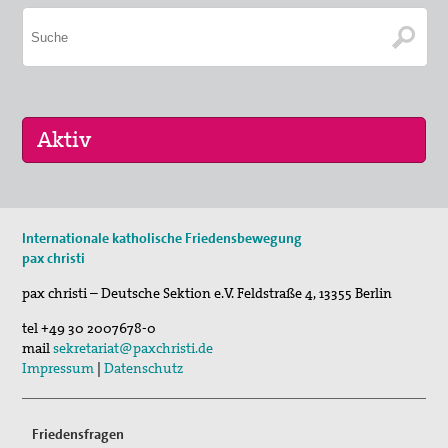
29. Aug 2026
Internationale katholische Friedensbewegung
Fahrradpilgertour 2026
pax christi
30. Aug 2026
pax christi – Deutsche Sektion e.V.
Feldstraße 4
,
13355
Berlin
St. Peter-Lindenberg: Lesungen unter den Lind…
tel
+49 30 2007678-0
03. Sep 2026
mail
sekretariat@paxchristi.de
Mahnwache
Impressum
|
Datenschutz
Friedensfragen