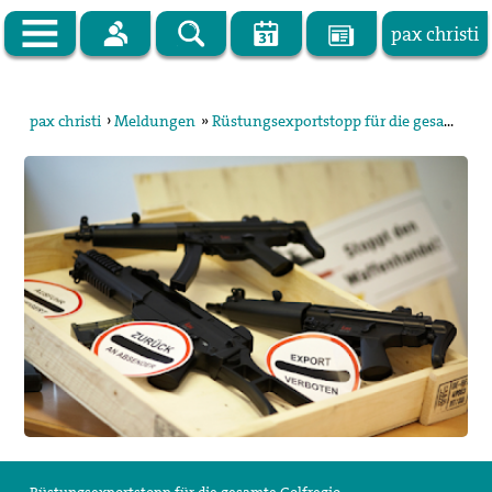
pax christi
Zur Startseite
pax christi
›
Meldungen
»
Rüstungsexportstopp für die gesamte Golfregion!
pax christi Deutsche Sektion
Vor Ort
Themen
Kampagnen
Publikationen
Facebook
Kontakt
Impressum