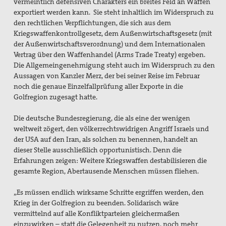
vermeintlich defensiven Charakters ein breites Feld an Waffen
exportiert werden kann. Sie steht inhaltlich im Widerspruch zu
den rechtlichen Verpflichtungen, die sich aus dem
Kriegswaffenkontrollgesetz, dem Außenwirtschaftsgesetz (mit
der Außenwirtschaftsverordnung) und dem Internationalen
Vertrag über den Waffenhandel (Arms Trade Treaty) ergeben.
Die Allgemeingenehmigung steht auch im Widerspruch zu den
Aussagen von Kanzler Merz, der bei seiner Reise im Februar
noch die genaue Einzelfallprüfung aller Exporte in die
Golfregion zugesagt hatte.
Die deutsche Bundesregierung, die als eine der wenigen
weltweit zögert, den völkerrechtswidrigen Angriff Israels und
der USA auf den Iran, als solchen zu benennen, handelt an
dieser Stelle ausschließlich opportunistisch. Denn die
Erfahrungen zeigen: Weitere Kriegswaffen destabilisieren die
gesamte Region, Abertausende Menschen müssen fliehen.
„Es müssen endlich wirksame Schritte ergriffen werden, den
Krieg in der Golfregion zu beenden. Solidarisch wäre
vermittelnd auf alle Konfliktparteien gleichermaßen
einzuwirken – statt die Gelegenheit zu nutzen, noch mehr