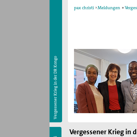
pax christi
›
Meldungen
»
Verges
Vergessener Krieg in der DR Kongo
Vergessener Krieg in 