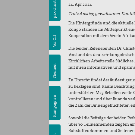
pax christi
24. Apr 2024
Trotz Anstieg gewaltsamer Konfli
Die Hintergründe und die aktuelle 
Kongo standen im Mittelpunkt einer
Kooperation mit dem Verein Afrika
Vor Ort
Die beiden Referierenden Dr. Chris
Vorstand des deutsch-kongolesisch
Kirchlichen Arbeitsstelle Südliche
Themen
mit ihren informativen und spann
Zu Unrecht findet der äußerst grau
zu beklagen sind, kaum Beachtung i
unterstützten M23 Rebellen weite 
Kampagnen
kontrollieren und über Ruanda verk
die Zahl der Binnengeflüchteten er
Sowohl die Beiträge der beiden Ref
über 30 Teilnehmenden zeigten eind
Rohstoffvorkommen und Seltenen Er