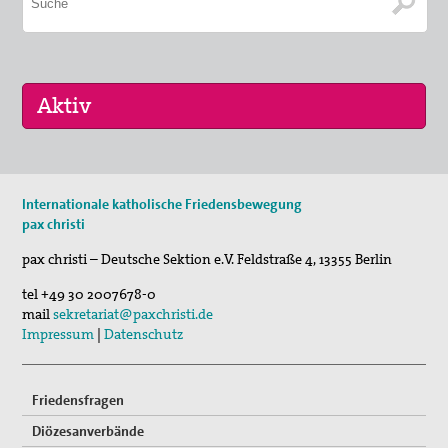
29. Aug 2026
Internationale katholische Friedensbewegung
Fahrradpilgertour 2026
pax christi
30. Aug 2026
pax christi – Deutsche Sektion e.V.
Feldstraße 4
,
13355
Berlin
St. Peter-Lindenberg: Lesungen unter den Lind…
tel
+49 30 2007678-0
03. Sep 2026
mail
sekretariat@paxchristi.de
Mahnwache
Impressum
|
Datenschutz
Friedensfragen
Diözesanverbände