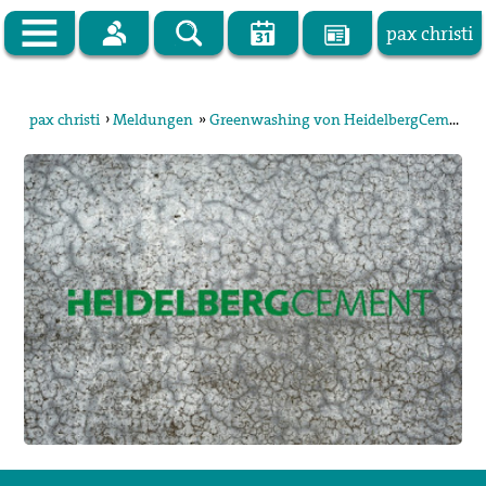
pax christi
Zur Startseite
pax christi
›
Meldungen
»
Greenwashing von HeidelbergCement provoziert Proteste
pax christi Deutsche Sektion
Vor Ort
Themen
Kampagnen
Publikationen
Facebook
Kontakt
Impressum