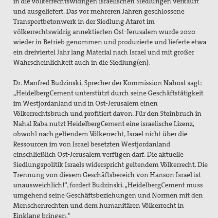
in die völkerrechtswidrigen israelischen Siedlungen verkauft
und ausgeliefert. Das vor mehreren Jahren geschlossene
Transportbetonwerk in der Siedlung Atarot im
völkerrechtswidrig annektierten Ost-Jerusalem wurde 2020
wieder in Betrieb genommen und produzierte und lieferte etwa
ein dreiviertel Jahr lang Material nach Israel und mit großer
Wahrscheinlichkeit auch in die Siedlung(en).
Dr. Manfred Budzinski, Sprecher der Kommission Nahost sagt:
„HeidelbergCement unterstützt durch seine Geschäftstätigkeit
im Westjordanland und in Ost-Jerusalem einen
Völkerrechtsbruch und profitiert davon. Für den Steinbruch in
Nahal Raba nutzt HeidelbergCement eine israelische Lizenz,
obwohl nach geltendem Völkerrecht, Israel nicht über die
Ressourcen im von Israel besetzten Westjordanland
einschließlich Ost-Jerusalem verfügen darf. Die aktuelle
Siedlungspolitik Israels widerspricht geltendem Völkerrecht. Die
Trennung von diesem Geschäftsbereich von Hanson Israel ist
unausweichlich!“, fordert Budzinski. „HeidelbergCement muss
umgehend seine Geschäftsbeziehungen und Normen mit den
Menschenrechten und dem humanitären Völkerrecht in
Einklang bringen.“