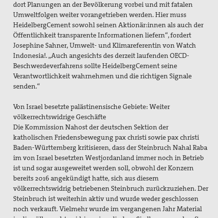
dort Planungen an der Bevölkerung vorbei und mit fatalen
Umweltfolgen weiter vorangetrieben werden. Hier muss
HeidelbergCement sowohl seinen Aktionär:innen als auch der
Öffentlichkeit transparente Informationen liefern“, fordert
Josephine Sahner, Umwelt- und Klimareferentin von Watch
Indonesia!. „Auch angesichts des derzeit laufenden OECD-
Beschwerdeverfahrens sollte HeidelbergCement seine
Verantwortlichkeit wahrnehmen und die richtigen Signale
senden.“
Von Israel besetzte palästinensische Gebiete: Weiter
völkerrechtswidrige Geschäfte
Die Kommission Nahost der deutschen Sektion der
katholischen Friedensbewegung pax christi sowie pax christi
Baden-Württemberg kritisieren, dass der Steinbruch Nahal Raba
im von Israel besetzten Westjordanland immer noch in Betrieb
ist und sogar ausgeweitet werden soll, obwohl der Konzern
bereits 2016 angekündigt hatte, sich aus diesem
völkerrechtswidrig betriebenen Steinbruch zurückzuziehen. Der
Steinbruch ist weiterhin aktiv und wurde weder geschlossen
noch verkauft. Vielmehr wurde im vergangenen Jahr Material