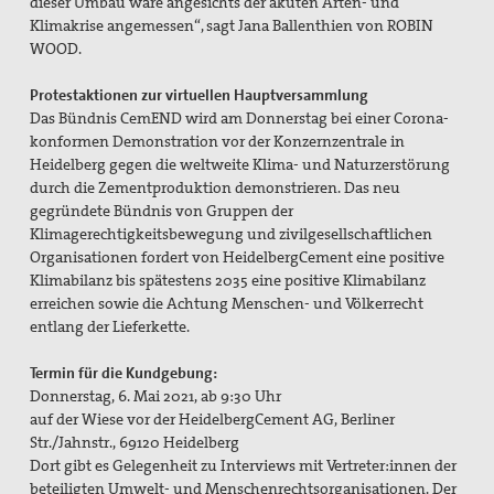
dieser Umbau wäre angesichts der akuten Arten- und
Klimakrise angemessen“, sagt Jana Ballenthien von ROBIN
WOOD.
Protestaktionen zur virtuellen Hauptversammlung
Das Bündnis CemEND wird am Donnerstag bei einer Corona-
konformen Demonstration vor der Konzernzentrale in
Heidelberg gegen die weltweite Klima- und Naturzerstörung
durch die Zementproduktion demonstrieren. Das neu
gegründete Bündnis von Gruppen der
Klimagerechtigkeitsbewegung und zivilgesellschaftlichen
Organisationen fordert von HeidelbergCement eine positive
Klimabilanz bis spätestens 2035 eine positive Klimabilanz
erreichen sowie die Achtung Menschen- und Völkerrecht
entlang der Lieferkette.
Termin für die Kundgebung:
Donnerstag, 6. Mai 2021, ab 9:30 Uhr
auf der Wiese vor der HeidelbergCement AG, Berliner
Str./Jahnstr., 69120 Heidelberg
Dort gibt es Gelegenheit zu Interviews mit Vertreter:innen der
beteiligten Umwelt- und Menschenrechtsorganisationen. Der