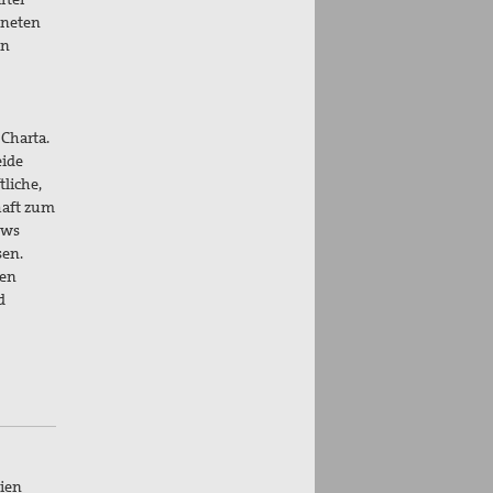
gneten
en
Charta.
eide
tliche,
haft zum
ows
sen.
len
d
rien