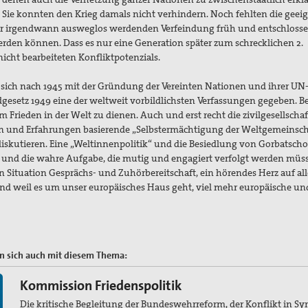
 Sie konnten den Krieg damals nicht verhindern. Noch fehlten die geei
er irgendwann ausweglos werdenden Verfeindung früh und entschloss
rden können. Dass es nur eine Generation später zum schrecklichen 2.
icht bearbeiteten Konfliktpotenzials.
sich nach 1945 mit der Gründung der Vereinten Nationen und ihrer UN-
setz 1949 eine der weltweit vorbildlichsten Verfassungen gegeben. B
m Frieden in der Welt zu dienen. Auch und erst recht die zivilgesellschaf
n und Erfahrungen basierende „Selbstermächtigung der Weltgemeinsc
diskutieren. Eine „Weltinnenpolitik“ und die Besiedlung von Gorbatsch
e und die wahre Aufgabe, die mutig und engagiert verfolgt werden müs
en Situation Gesprächs- und Zuhörbereitschaft, ein hörendes Herz auf al
Und weil es um unser europäisches Haus geht, viel mehr europäische un
 sich auch mit diesem Thema:
Kommission Friedenspolitik
Die kritische Begleitung der Bundeswehrreform, der Konflikt in Sy