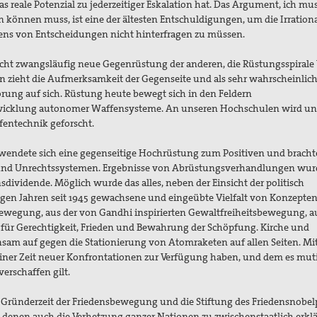
s reale Potenzial zu jederzeitiger Eskalation hat. Das Argument, ich mu
n können muss, ist eine der ältesten Entschuldigungen, um die Irrationa
ens von Entscheidungen nicht hinterfragen zu müssen.
acht zwangsläufig neue Gegenrüstung der anderen, die Rüstungsspirale
n zieht die Aufmerksamkeit der Gegenseite und als sehr wahrscheinlic
ung auf sich. Rüstung heute bewegt sich in den Feldern
icklung autonomer Waffensysteme. An unseren Hochschulen wird un
entechnik geforscht.
, wendete sich eine gegenseitige Hochrüstung zum Positiven und bracht
 und Unrechtssystemen. Ergebnisse von Abrüstungsverhandlungen wu
dividende. Möglich wurde das alles, neben der Einsicht der politisch
angen Jahren seit 1945 gewachsene und eingeübte Vielfalt von Konzepte
bewegung, aus der von Gandhi inspirierten Gewaltfreiheitsbewegung, 
für Gerechtigkeit, Frieden und Bewahrung der Schöpfung. Kirche und
 auf gegen die Stationierung von Atomraketen auf allen Seiten. Mi
 einer Zeit neuer Konfrontationen zur Verfügung haben, und dem es mut
verschaffen gilt.
e Gründerzeit der Friedensbewegung und die Stiftung des Friedensnobel
in denen auch die Verhetzung ganzer Nationen zu zwischenstaatlich erklä