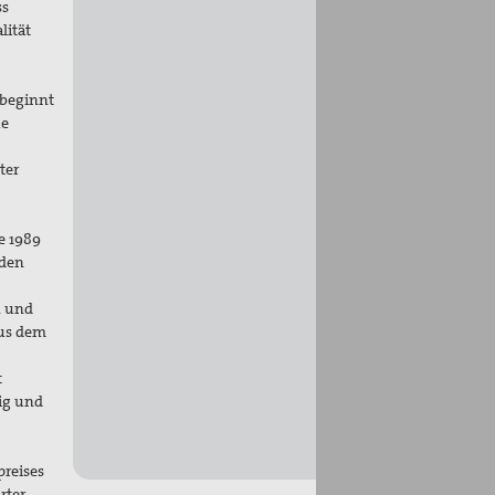
ss
lität
 beginnt
he
ter
e 1989
rden
n und
aus dem
t
ig und
preises
rter