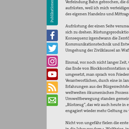
Publikationen
Verfeindung Bahn gebrochen, die da
aufrüsten, weil ich mich verteidige
des eigenen Handelns und Mittrag
Aufrüstung der einen Seite verurs
sich zu drehen. Rüstungsproduktio
Konsequenz irgendwann die Zerstör
Kommunikationstechnik und Entw
Umgehung der Zivilklausel an Waff
Einmal, vor noch nicht langer Zeit
das Ende von Blockkonfrontation
umgesetzt, man sprach von Friedens
Verantwortlichen, durch eine in l
Erfahrungen aus der Bürgerrechts
weltweiten ökumenischen Prozess 
Umweltbewegung standen gemeinsam
„Rüstzeug“, das wir auch heute in
engagiert wieder mehr Geltung zu 
Nicht von ungefähr fielen die erst
in die Jahre vor dem 1. Weltkrieg, 