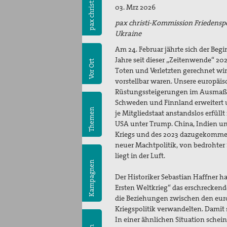
pax christi
03. Mrz 2026
pax christi-Kommission Friedenspol
Ukraine
Am 24. Februar jährte sich der Begi
Jahre seit dieser „Zeitenwende“ 20
Vor Ort
Toten und Verletzten gerechnet wir
vorstellbar waren. Unsere europäi
Rüstungssteigerungen im Ausmaß v
Schweden und Finnland erweitert un
Themen
je Mitgliedstaat anstandslos erfül
USA unter Trump. China, Indien und
Kriegs und des 2023 dazugekommen
neuer Machtpolitik, von bedrohter
liegt in der Luft.
Kampagnen
Der Historiker Sebastian Haffner 
Ersten Weltkrieg“ das erschreckend
die Beziehungen zwischen den europ
Kriegspolitik verwandelten. Damit 
In einer ähnlichen Situation schein