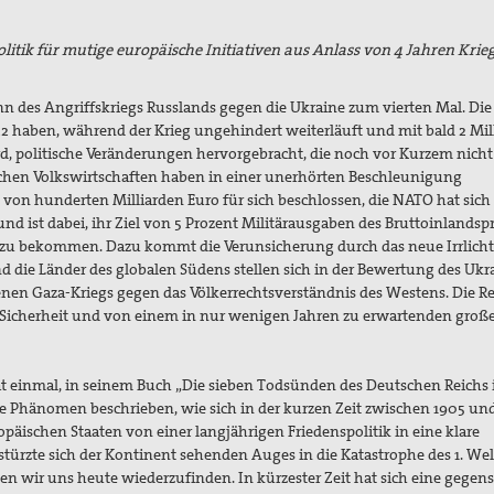
itik für mutige europäische Initiativen aus Anlass von 4 Jahren Krieg
nn des Angriffskriegs Russlands gegen die Ukraine zum vierten Mal. Die 
22 haben, während der Krieg ungehindert weiterläuft und mit bald 2 Mi
d, politische Veränderungen hervorgebracht, die noch vor Kurzem nicht
schen Volkswirtschaften haben in einer unerhörten Beschleunigung
on hunderten Milliarden Euro für sich beschlossen, die NATO hat sic
d ist dabei, ihr Ziel von 5 Prozent Militärausgaben des Bruttoinlandsp
lt zu bekommen. Dazu kommt die Verunsicherung durch das neue Irrlicht
 die Länder des globalen Südens stellen sich in der Bewertung des Ukr
en Gaza-Kriegs gegen das Völkerrechtsverständnis des Westens. Die R
 Sicherheit und von einem in nur wenigen Jahren zu erwartenden groß
hat einmal, in seinem Buch „Die sieben Todsünden des Deutschen Reichs
e Phänomen beschrieben, wie sich in der kurzen Zeit zwischen 1905 und
äischen Staaten von einer langjährigen Friedenspolitik in eine klare
stürzte sich der Kontinent sehenden Auges in die Katastrophe des 1. Wel
en wir uns heute wiederzufinden. In kürzester Zeit hat sich eine gegens