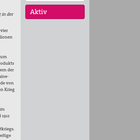
 in der
vier
29. Aug 2026
llionen
Fahrradpilgertour 2026
30. Aug 2026
h um
St. Peter-Lindenberg:
rodukts
Lesungen unter den
ern der
Lind…
aine-
ede von
03. Sep 2026
en Krieg
Mahnwache
 im
 1912
tkriegs.
eitige