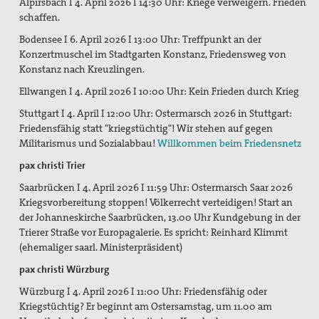
Alpirsbach I 4. April 2026 I 14:30 Uhr: Kriege verweigern. Frieden
schaffen.
Bodensee I
6. April 2026 I 13:00 Uhr: Treffpunkt an der
Konzertmuschel im Stadtgarten Konstanz, Friedensweg von
Konstanz nach Kreuzlingen.
Ellwangen I 4. April 2026 I 10:00 Uhr: Kein Frieden durch Krieg
Stuttgart I 4. April I 12:00 Uhr:
Ostermarsch 2026 in Stuttgart:
Friedensfähig statt "kriegstüchtig"!
Wir stehen auf gegen
Militarismus und Sozialabbau!
Willkommen beim Friedensnetz
p
ax christi Trier
Saarbrücken I 4. April 2026 I 11:59 Uhr: Ostermarsch Saar 2026
Kriegsvorbereitung stoppen! Völkerrecht verteidigen! Start an
der Johanneskirche Saarbrücken, 13.00 Uhr Kundgebung in der
Trierer Straße vor Europagalerie. Es spricht: Reinhard Klimmt
(ehemaliger saarl. Ministerpräsident)
pax christi Würzburg
Würzburg I 4. April 2026 I 11:00 Uhr: Friedensfähig oder
Kriegstüchtig? Er beginnt am Ostersamstag, um 11.00 am