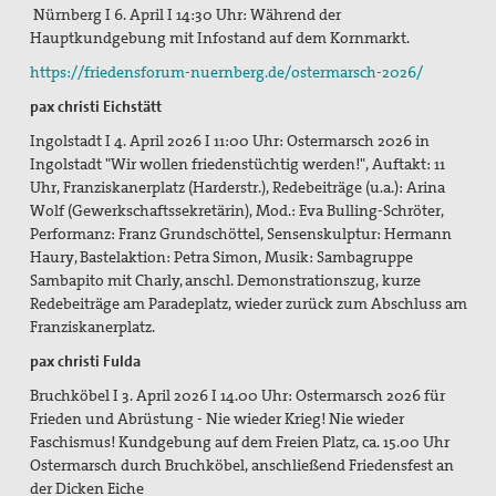
Nürnberg I 6. April I 14:30 Uhr: Während der
Hauptkundgebung mit Infostand auf dem Kornmarkt.
https://friedensforum-nuernberg.de/ostermarsch-2026/
pax christi Eichstätt
Ingolstadt I 4. April 2026 I 11:00 Uhr: Ostermarsch 2026 in
Ingolstadt "Wir wollen friedenstüchtig werden!", Auftakt: 11
Uhr, Franziskanerplatz (Harderstr.), Redebeiträge (u.a.): Arina
Wolf (Gewerkschaftssekretärin), Mod.: Eva Bulling-Schröter,
Performanz: Franz Grundschöttel, Sensenskulptur: Hermann
Haury, Bastelaktion: Petra Simon, Musik: Sambagruppe
Sambapito mit Charly, anschl. Demonstrationszug, kurze
Redebeiträge am Paradeplatz, wieder zurück zum Abschluss am
Franziskanerplatz.
pax christi Fulda
Bruchköbel I 3. April 2026 I 14.00 Uhr: Ostermarsch 2026 für
Frieden und Abrüstung - Nie wieder Krieg! Nie wieder
Faschismus! Kundgebung auf dem Freien Platz, ca. 15.00 Uhr
Ostermarsch durch Bruchköbel, anschließend Friedensfest an
der Dicken Eiche