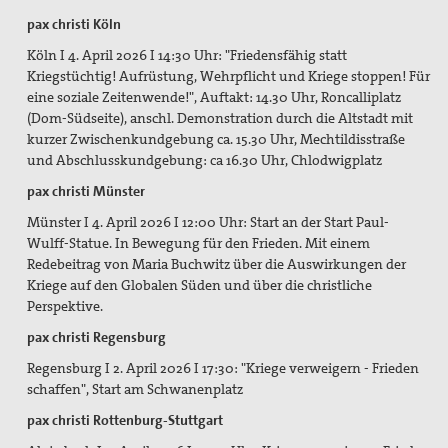
pax christi Köln
Köln I 4. April 2026 I 14:30 Uhr: "Friedensfähig statt
Kriegstüchtig! Aufrüstung, Wehrpflicht und Kriege stoppen! Für
eine soziale Zeitenwende!", Auftakt: 14.30 Uhr, Roncalliplatz
(Dom-Südseite), anschl. Demonstration durch die Altstadt mit
kurzer Zwischenkundgebung ca. 15.30 Uhr, Mechtildisstraße
und Abschlusskundgebung: ca 16.30 Uhr, Chlodwigplatz
pax christi Münster
Münster I 4. April 2026 I 12:00 Uhr: Start an der
Start Paul-
Wulff-Statue.
In Bewegung für den Frieden. Mit einem
Redebeitrag von Maria Buchwitz über die
Auswirkungen der
Kriege auf den Globalen Süden und über die christliche
Perspektive.
pax christi Regensburg
Regensburg I 2. April 2026 I 17:30: "Kriege verweigern - Frieden
schaffen", Start am Schwanenplatz
pax christi Rottenburg-Stuttgart