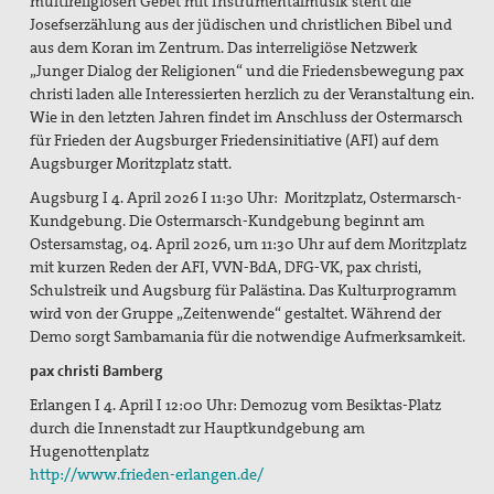
multireligiösen Gebet mit Instrumentalmusik steht die
Josefserzählung aus der jüdischen und christlichen Bibel und
aus dem Koran im Zentrum. Das interreligiöse Netzwerk
„Junger Dialog der Religionen“ und die Friedensbewegung pax
christi laden alle Interessierten herzlich zu der Veranstaltung ein.
Wie in den letzten Jahren findet im Anschluss der Ostermarsch
für Frieden der Augsburger Friedensinitiative (AFI) auf dem
Augsburger Moritzplatz statt.
Augsburg I 4. April 2026 I 11:30 Uhr:
Moritzplatz,
Ostermarsch-
Kundgebung.
Die Ostermarsch-Kundgebung beginnt am
Ostersamstag, 04. April 2026, um 11:30 Uhr auf dem Moritzplatz
mit kurzen Reden der AFI, VVN-BdA, DFG-VK, pax christi,
Schulstreik und Augsburg für Palästina. Das Kulturprogramm
wird von der Gruppe „Zeitenwende“ gestaltet. Während der
Demo sorgt Sambamania für die notwendige Aufmerksamkeit.
pax christi Bamberg
Erlangen I 4. April I 12:00 Uhr: Demozug vom Besiktas-Platz
durch die Innenstadt zur Hauptkundgebung am
Hugenottenplatz
http://www.frieden-erlangen.de/