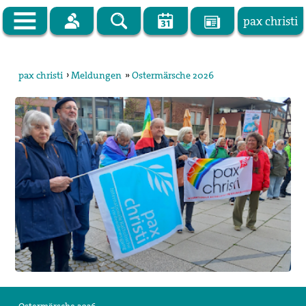
pax christi
Zur Startseite
pax christi
›
Meldungen
»
Ostermärsche 2026
pax christi Deutsche Sektion
Vor Ort
Themen
Kampagnen
Publikationen
Facebook
Kontakt
Impressum