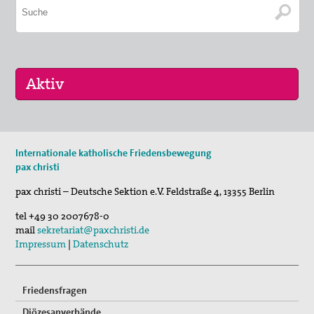
29. Aug 2026
Internationale katholische Friedensbewegung
Fahrradpilgertour 2026
pax christi
30. Aug 2026
pax christi – Deutsche Sektion e.V.
Feldstraße 4
,
13355
Berlin
St. Peter-Lindenberg: Lesungen unter den Lind…
tel
+49 30 2007678-0
03. Sep 2026
mail
sekretariat@paxchristi.de
Mahnwache
Impressum
|
Datenschutz
Friedensfragen
Diözesanverbände