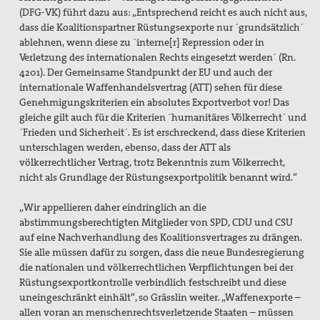
(DFG-VK) führt dazu aus: „Entsprechend reicht es auch nicht aus,
dass die Koalitionspartner Rüstungsexporte nur ´grundsätzlich´
ablehnen, wenn diese zu ´interne[r] Repression oder in
Verletzung des internationalen Rechts eingesetzt werden´ (Rn.
4201). Der Gemeinsame Standpunkt der EU und auch der
internationale Waffenhandelsvertrag (ATT) sehen für diese
Genehmigungskriterien ein absolutes Exportverbot vor! Das
gleiche gilt auch für die Kriterien ´humanitäres Völkerrecht´ und
´Frieden und Sicherheit´. Es ist erschreckend, dass diese Kriterien
unterschlagen werden, ebenso, dass der ATT als
völkerrechtlicher Vertrag, trotz Bekenntnis zum Völkerrecht,
nicht als Grundlage der Rüstungsexportpolitik benannt wird.“
„Wir appellieren daher eindringlich an die
abstimmungsberechtigten Mitglieder von SPD, CDU und CSU
auf eine Nachverhandlung des Koalitionsvertrages zu drängen.
Sie alle müssen dafür zu sorgen, dass die neue Bundesregierung
die nationalen und völkerrechtlichen Verpflichtungen bei der
Rüstungsexportkontrolle verbindlich festschreibt und diese
uneingeschränkt einhält“, so Grässlin weiter. „Waffenexporte –
allen voran an menschenrechtsverletzende Staaten – müssen