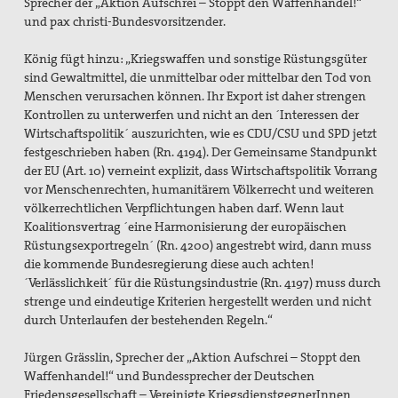
Sprecher der „Aktion Aufschrei – Stoppt den Waffenhandel!“
und pax christi-Bundesvorsitzender.
König fügt hinzu: „Kriegswaffen und sonstige Rüstungsgüter
sind Gewaltmittel, die unmittelbar oder mittelbar den Tod von
Menschen verursachen können. Ihr Export ist daher strengen
Kontrollen zu unterwerfen und nicht an den ´Interessen der
Wirtschaftspolitik´ auszurichten, wie es CDU/CSU und SPD jetzt
festgeschrieben haben (Rn. 4194). Der Gemeinsame Standpunkt
der EU (Art. 10) verneint explizit, dass Wirtschaftspolitik Vorrang
vor Menschenrechten, humanitärem Völkerrecht und weiteren
völkerrechtlichen Verpflichtungen haben darf. Wenn laut
Koalitionsvertrag ´eine Harmonisierung der europäischen
Rüstungsexportregeln´ (Rn. 4200) angestrebt wird, dann muss
die kommende Bundesregierung diese auch achten!
´Verlässlichkeit´ für die Rüstungsindustrie (Rn. 4197) muss durch
strenge und eindeutige Kriterien hergestellt werden und nicht
durch Unterlaufen der bestehenden Regeln.“
Jürgen Grässlin, Sprecher der „Aktion Aufschrei – Stoppt den
Waffenhandel!“ und Bundessprecher der Deutschen
Friedensgesellschaft – Vereinigte KriegsdienstgegnerInnen