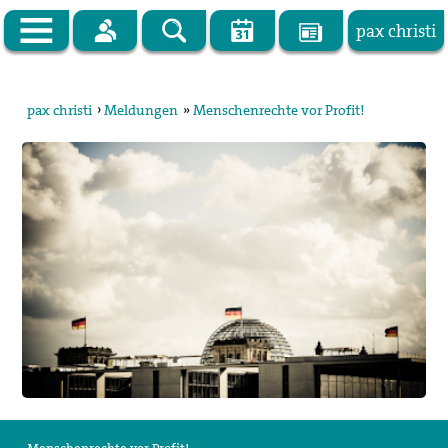
pax christi
Zur Startseite
pax christi
›
Meldungen
»
Menschenrechte vor Profit!
pax christi Deutsche Sektion
Vor Ort
Themen
Kampagnen
Publikationen
Facebook
Kontakt
Impressum