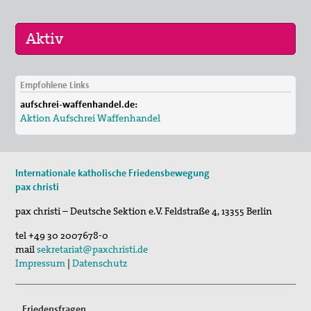
Empfohlene Links
29. Aug 2026
aufschrei-waffenhandel.de:
Fahrradpilgertour 2026
Aktion Aufschrei Waffenhandel
30. Aug 2026
St. Peter-Lindenberg: Lesungen unter den Lind…
Internationale katholische Friedensbewegung
03. Sep 2026
pax christi
Mahnwache
pax christi – Deutsche Sektion e.V.
Feldstraße 4
,
13355
Berlin
tel
+49 30 2007678-0
mail
sekretariat@paxchristi.de
Impressum
|
Datenschutz
Friedensfragen