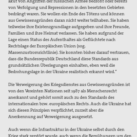
akut von Angriffen der russischen Armee bedroht oder bereits
von Verfolgung und Repressionen in den besetzten Gebieten
bedrängt waren. Sie wollen ein Ende des Tötens und können
aus Gewissensgründen daran nicht weiter teilhaben. Sie haben
teilweise ihre Existenzgrundlage aufgegeben und ihre Freunde,
Familien und ihre Heimat verlassen. Sie haben aufgrund der
Lage einen Status des Aufenthaltes als Geflüchtete nach
Rechtslage der Europäischen Union (sog.
Massenzustromrichtlinie). Sie konnten bisher darauf vertrauen,
dass die Bundesrepublik Deutschland diese Standards aus
grundsätzlichen Überlegungen einhalten, eben weil die
Bedrohungslage in der Ukraine realistisch erkannt wird.“
Die Verweigerung des Kriegsdienstes aus Gewissensgründen ist
von den Vereinten Nationen seit 1987 als Menschenrecht
anerkannt und gehört somit auch zu den Standards des
internationalen bzw. europäischen Rechts. Auch die Ukraine hat
sich diesen Prinzipien verpflichtet, zurzeit aber die
Anerkennung auf Verweigerung ausgesetzt.
Auch wenn die Infrastruktur in der Ukraine selbst durch den
Krieg stark zerstört wurde, auch wenn die Bemühungen um den