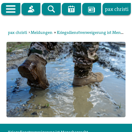
pax christi
Zur Startseite
pax christi
›
Meldungen
»
Kriegsdienstverweigerung ist Menschenrecht
pax christi Deutsche Sektion
Vor Ort
Themen
Kampagnen
Publikationen
Facebook
Kontakt
Impressum