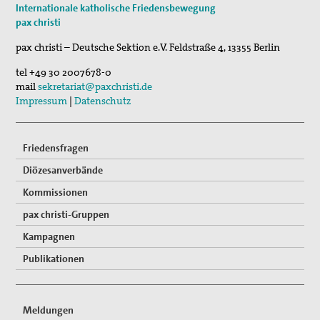
Internationale katholische Friedensbewegung
Fahrradpilgertour 2026
pax christi
30. Aug 2026
pax christi – Deutsche Sektion e.V.
Feldstraße 4
,
13355
Berlin
St. Peter-Lindenberg: Lesungen unter den Lind…
tel
+49 30 2007678-0
03. Sep 2026
mail
sekretariat@paxchristi.de
Mahnwache
Impressum
|
Datenschutz
Friedensfragen
Diözesanverbände
Kommissionen
pax christi-Gruppen
Kampagnen
Publikationen
Meldungen