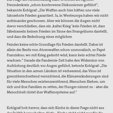
Freundeskreis „schon kontroverse Diskussionen geführt“,
bekannte Kohlgraf: „Die Waffen auch hier hätten uns viele
Jahrzehnte Frieden garantiert. Ja, in Westeuropa haben wir nicht
aufeinander geschossen. Aber wir können die Augen nicht
davor verschließen, dass ein ‚kalter Krieg‘ kein Frieden ist, dass
Säbelrasseln keinen Frieden im Sinne des Evangeliums darstellt,
und dass die Bedrohung eines möglichen
Feindes keine echte Grundlage für Frieden darstellt. Daher ist
allein der Besitz von Atomwaffen schon unmoralisch, so Papst
Franziskus; wo mit Krieg gedroht wird, kann kein echter Friede
wachsen.“ Gerade die Pandemie-Zeit habe den Widersinn von
Aufrüstung deutlich vor Augen geführt, betonte Kohlgraf: „Die
Situation in den armen Ländern ist verheerend, das Virus ist
grenzüberschreitend vernichtend, die Klimaveränderungen sind
für viele Menschen existenzzerstörend, Menschen fliehen, um
sich und ihre Familien zu retten, der Hunger nimmt zu - aber die
Menschheit rüstet ihre Waffensysteme auf.“
Kohlgraf hob hervor, dass sich Kirche in dieser Frage nicht aus