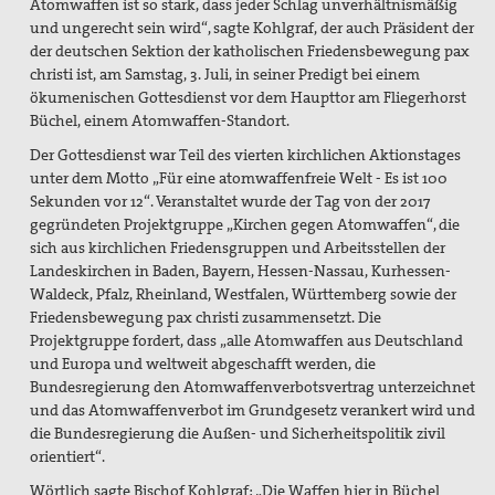
Atomwaffen ist so stark, dass jeder Schlag unverhältnismäßig
und ungerecht sein wird“, sagte Kohlgraf, der auch Präsident der
der deutschen Sektion der katholischen Friedensbewegung p
ax
christi ist, am Samstag, 3. Juli, in seiner Predigt bei einem
ökumenischen Gottesdienst vor dem Haupttor am Fliegerhorst
Büchel, einem Atomwaffen-Standort.
Der Gottesdienst war Teil des vierten kirchlichen Aktionstages
unter dem Motto „Für eine atomwaffenfreie Welt - Es ist 100
Sekunden vor 12“. Veranstaltet wurde der Tag von der 2017
gegründeten Projektgruppe „Kirchen gegen Atomwaffen“, die
sich aus kirchlichen Friedensgruppen und Arbeitsstellen der
Landeskirchen in Baden, Bayern, Hessen-Nassau, Kurhessen-
Waldeck, Pfalz, Rheinland, Westfalen, Württemberg sowie der
Friedensbewegung pax christi zusammensetzt. Die
Projektgruppe fordert, dass „alle Atomwaffen aus Deutschland
und Europa und weltweit abgeschafft werden, die
Bundesregierung den Atomwaffenverbotsvertrag unterzeichnet
und das Atomwaffenverbot im Grundgesetz verankert wird und
die Bundesregierung die Außen- und Sicherheitspolitik zivil
orientiert“.
Wörtlich sagte Bischof Kohlgraf: „Die Waffen hier in Büchel