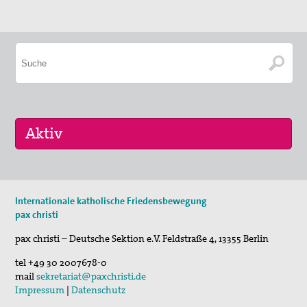
29. Aug 2026
Internationale katholische Friedensbewegung
Fahrradpilgertour 2026
pax christi
30. Aug 2026
pax christi – Deutsche Sektion e.V.
Feldstraße 4
,
13355
Berlin
St. Peter-Lindenberg: Lesungen unter den Lind…
tel
+49 30 2007678-0
03. Sep 2026
mail
sekretariat@paxchristi.de
Mahnwache
Impressum
|
Datenschutz