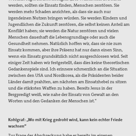
werden, sollten sie Einsatz finden, Menschen zerstören. Sie
werden mehr Schaden anrichten, als dass sie auch nur
irgendeinen Nutzen bringen würden. Sie werden Kindern und
Jugendlichen die Zukunft zerstören, die selbst keinen Anteil am
Konflikt haben; sie werden die Natur zerstören und vielen
Menschen dauerhaft die Lebensgrundlage oder auch die
Gesundheit nehmen. Natürlich hoffen wir, dass
sie nie zum
Einsatz kommen, aber ihre Präsenz hat nur dann einen Sinn,
wenn ein Einsatz grundsätzlich nicht ausgeschlossen wird. Seit
einiger Zeit haben wir festgestellt, dass dies keine theoretischen
Gedankenspiele sind. Ich erinnere schmerzlich an die Situation
zwischen den USA und Nordkorea, als die Präsidenten beider
Länder damit prahlten, am nächsten am Einsatzhebel
zu sitzen
und die stärksten Waffen zu haben. Bereits Jesus in der
Bergpredigt weiß, wie nahe der Einsatz von Gewalt an den
Worten und den Gedanken der Menschen ist.“
Kohlgraf: „Wo mit Krieg gedroht wird, kann kein echter Friede
wachsen“
Zur Frage der Abschreckung habe er bereits im eigenen