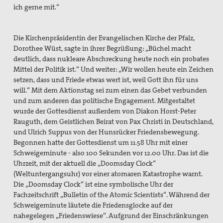
ich gerne mit.“
Die Kirchenpräsidentin der Evangelischen Kirche der Pfalz,
Dorothee Wüst, sagte in ihrer Begrüßung: „Büchel macht
deutlich, dass nukleare Abschreckung heute noch ein probates
Mittel der Politik ist.“ Und weiter: „Wir wollen heute ein Zeichen
setzen, dass und Friede etwas wert ist, weil Gott ihn für uns
will.“ Mit dem Aktionstag sei zum einen das Gebet verbunden
und zum anderen das politische Engagement. Mitgestaltet
wurde der Gottesdienst außerdem von Diakon Horst-Peter
Rauguth, dem Geistlichen Beirat von Pax Christi in Deutschland,
und
Ulrich Suppus von der Hunsrücker Friedensbewegung.
Begonnen hatte der Gottesdienst um 11.58 Uhr mit einer
Schweigeminute - also 100 Sekunden
vor 12.00 Uhr. Das ist die
Uhrzeit, mit der aktuell die „Doomsday Clock“
(Weltuntergangsuhr) vor einer atomaren Katastrophe warnt.
Die „Doomsday Clock“ ist eine symbolische Uhr der
Fachzeitschrift „Bulletin of the Atomic Scientists“. Während der
Schweigeminute läutete die Friedensglocke auf der
nahegelegen „Friedenswiese“. Aufgrund der Einschränkungen