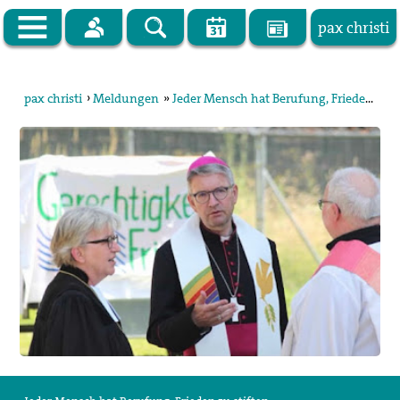
pax christi
Zur Startseite
pax christi
›
Meldungen
»
Jeder Mensch hat Berufung, Frieden zu stiften
pax christi Deutsche Sektion
Vor Ort
Themen
Kampagnen
Publikationen
Facebook
Kontakt
Impressum