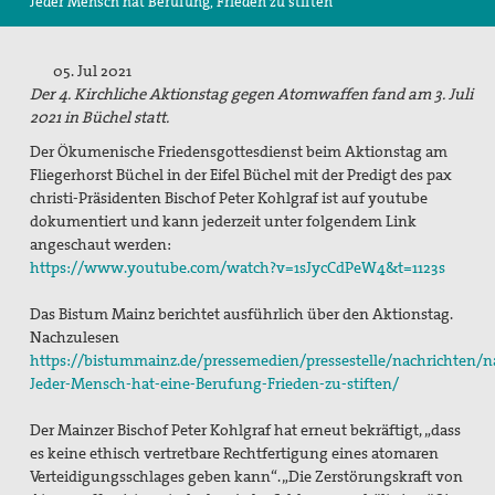
Jeder Mensch hat Berufung, Frieden zu stiften
Suche
05. Jul 2021
Der 4. Kirchliche Aktionstag gegen Atomwaffen fand am 3. Juli
2021 in Büchel statt.
Der
Ökumenische Friedensgottesdienst beim Aktionstag am
Fliegerhorst Büchel in der Eifel
Büchel
mit der Predigt des pax
christi-Präsidenten Bischof Peter Kohlgraf ist auf youtube
dokumentiert und kann jederzeit unter folgendem Link
angeschaut werden:
https://www.youtube.com/watch?v=1sJycCdPeW4&t=1123s
Das Bistum Mainz berichtet ausführlich über den Aktionstag.
Nachzulesen
https://bistummainz.de/pressemedien/pressestelle/nachrichten/n
Jeder-Mensch-hat-eine-Berufung-Frieden-zu-stiften/
Der Mainzer Bischof Peter Kohlgraf hat erneut bekräftigt, „dass
es keine ethisch vertretbare Rechtfertigung eines atomaren
Verteidigungsschlages geben kann“. „Die Zerstörungskraft von