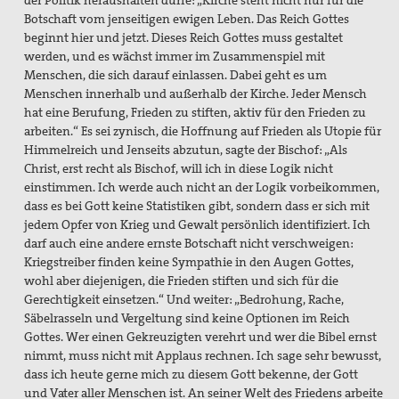
der Politik heraushalten dürfe: „Kirche steht nicht nur für die
Botschaft vom jenseitigen ewigen Leben. Das Reich Gottes
beginnt hier und jetzt. Dieses Reich Gottes muss gestaltet
werden, und es wächst immer im Zusammenspiel mit
Menschen, die sich darauf einlassen. Dabei geht es um
Menschen innerhalb und außerhalb der Kirche. Jeder Mensch
hat eine Berufung, Frieden zu stiften, aktiv für den Frieden zu
arbeiten.“ Es sei zynisch, die Hoffnung auf Frieden als Utopie für
Himmelreich und Jenseits abzutun, sagte der Bischof: „Als
Christ, erst recht als Bischof, will ich in diese Logik nicht
einstimmen. Ich werde auch nicht an der Logik vorbeikommen,
dass es bei Gott keine Statistiken gibt, sondern dass er sich mit
jedem Opfer von Krieg und Gewalt persönlich identifiziert. Ich
darf auch eine andere ernste Botschaft nicht verschweigen:
Kriegstreiber finden keine Sympathie in den Augen Gottes,
wohl aber diejenigen, die Frieden stiften und sich für die
Gerechtigkeit einsetzen.“ Und weiter: „Bedrohung, Rache,
Säbelrasseln und Vergeltung sind keine Optionen im Reich
Gottes. Wer einen Gekreuzigten verehrt und wer die Bibel ernst
nimmt, muss nicht mit Applaus rechnen. Ich sage sehr bewusst,
dass ich heute gerne mich zu diesem Gott bekenne, der Gott
und Vater aller Menschen ist. An seiner Welt des Friedens
arbeite