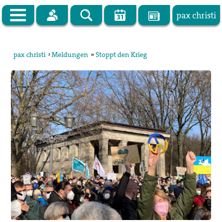
pax christi
Zur Startseite
pax christi
›
Meldungen
»
Stoppt den Krieg
pax christi Deutsche Sektion
Vor Ort
Themen
Kampagnen
Publikationen
Facebook
Kontakt
Impressum