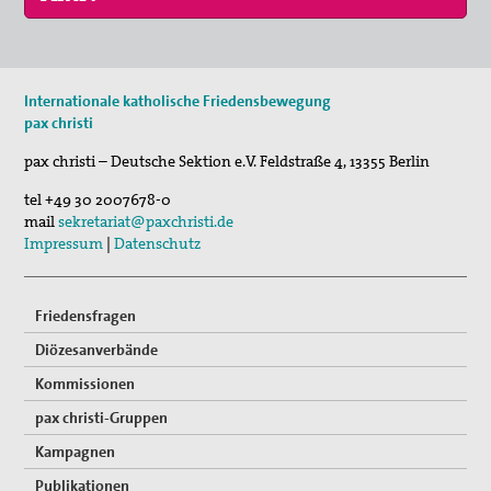
29. Aug 2026
Internationale katholische Friedensbewegung
Fahrradpilgertour 2026
pax christi
30. Aug 2026
pax christi – Deutsche Sektion e.V.
Feldstraße 4
,
13355
Berlin
St. Peter-Lindenberg: Lesungen unter den Lind…
tel
+49 30 2007678-0
03. Sep 2026
mail
sekretariat@paxchristi.de
Mahnwache
Impressum
|
Datenschutz
Friedensfragen
Diözesanverbände
Kommissionen
pax christi-Gruppen
Kampagnen
Publikationen