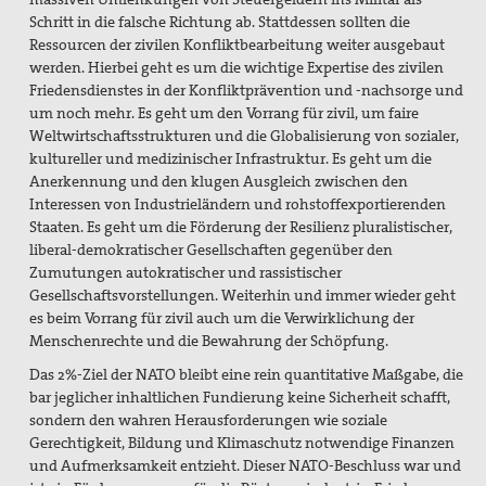
Schritt in die falsche Richtung ab. Stattdessen sollten die
Ressourcen der zivilen Konfliktbearbeitung weiter ausgebaut
werden. Hierbei geht es um die wichtige Expertise des zivilen
Friedensdienstes in der Konfliktprävention und -nachsorge und
um noch mehr. Es geht um den Vorrang für zivil, um faire
Weltwirtschaftsstrukturen und die Globalisierung von sozialer,
kultureller und medizinischer Infrastruktur. Es geht um die
Anerkennung und den klugen Ausgleich zwischen den
Interessen von Industrieländern und rohstoffexportierenden
Staaten. Es geht um die Förderung der Resilienz pluralistischer,
liberal-demokratischer Gesellschaften gegenüber den
Zumutungen autokratischer und rassistischer
Gesellschaftsvorstellungen. Weiterhin und immer wieder geht
es beim Vorrang für zivil auch um die Verwirklichung der
Menschenrechte und die Bewahrung der Schöpfung.
Das 2%-Ziel der NATO bleibt eine rein quantitative Maßgabe, die
bar jeglicher inhaltlichen Fundierung keine Sicherheit schafft,
sondern den wahren Herausforderungen wie soziale
Gerechtigkeit, Bildung und Klimaschutz notwendige Finanzen
und Aufmerksamkeit entzieht. Dieser NATO-Beschluss war und