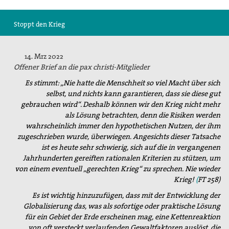
Suche
Stoppt den Krieg
14. Mrz 2022
Offener Brief an die pax christi-Mitglieder
Es stimmt: „Nie hatte die Menschheit so viel Macht über sich
selbst, und nichts kann garantieren, dass sie diese gut
gebrauchen wird“. Deshalb können wir den Krieg nicht mehr
als Lösung betrachten, denn die Risiken werden
wahrscheinlich immer den hypothetischen Nutzen, der ihm
zugeschrieben wurde, überwiegen. Angesichts dieser Tatsache
ist es heute sehr schwierig, sich auf die in vergangenen
Jahrhunderten gereiften rationalen Kriterien zu stützen, um
von einem eventuell „gerechten Krieg“ zu sprechen. Nie wieder
Krieg!
(
FT 258)
Es ist wichtig hinzuzufügen, dass mit der Entwicklung der
Globalisierung das, was als sofortige oder praktische Lösung
für ein Gebiet der Erde erscheinen mag, eine Kettenreaktion
von oft versteckt verlaufenden Gewaltfaktoren auslöst, die