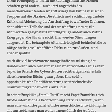
ist ein Förderprogramm für die Rüstungsindustrie. Frieden
schaffen geht anders – auch jetzt angesichts des
menschenverachtenden Angriffskriegs von Putins russischen
Truppen auf die Ukraine. Die ethisch und sachlich begründete
Kritik und Ablehnung der Anschaffung bewaffneter Drohnen,
der nuklearen Teilhabe und der Anschaffung neuer, für
Atomwaffen geeigneter Kampfflugzeuge ändert auch Putins
Krieg gegen die Ukraine nicht. Hier werden Stimmungen
ausgenutzt. Die behauptete Alternativlosigkeit behindert die so
nötige breite gesellschaftliche Diskussion zur Außen- und
Friedenspolitik.
Auch die viel beschworene mangelhafte Ausrüstung der
Bundeswehr, auch bisher mangelhaft entwickelte Fähigkeiten
bspw. im Bereich des Cyberschutzes rechtfertigen keinesfalls
diese horrenden Rüstungsausgaben. Eine solche
opportunistische Prioritätensetzung setzt vielmehr die
Glaubwürdigkeit der Politik aufs Spiel.
In seiner Enzyklika „Fratelli Tutti“ macht Papst Franziskus sich
für die internationale Rechtsordnung stark. Er schreibt: „Wenn
man eine wirkliche ganzheitliche menschliche Entwicklung für
alle anstrebt, muss man weiter unermüdlich der Aufgabe