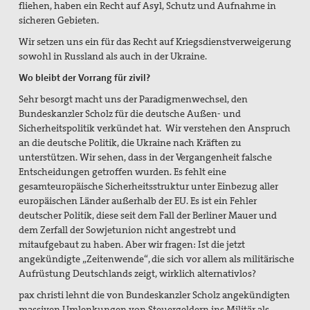
fliehen, haben ein Recht auf Asyl, Schutz und Aufnahme in
sicheren Gebieten.
Wir setzen uns ein für das Recht auf Kriegsdienstverweigerung
sowohl in Russland als auch in der Ukraine.
Wo bleibt der Vorrang für zivil?
Sehr besorgt macht uns der Paradigmenwechsel, den
Bundeskanzler Scholz für die deutsche Außen- und
Sicherheitspolitik verkündet hat.
Wir verstehen den Anspruch
an die deutsche Politik, die Ukraine nach Kräften zu
unterstützen. Wir sehen, dass in der Vergangenheit falsche
Entscheidungen getroffen wurden. Es fehlt eine
gesamteuropäische Sicherheitsstruktur unter Einbezug aller
europäischen Länder außerhalb der EU. Es ist ein Fehler
deutscher Politik, diese seit dem Fall der Berliner Mauer und
dem Zerfall der Sowjetunion nicht angestrebt und
mitaufgebaut zu haben. Aber wir fragen: Ist die jetzt
angekündigte „Zeitenwende“, die sich vor allem als militärische
Aufrüstung Deutschlands zeigt, wirklich alternativlos?
pax christi lehnt die von Bundeskanzler Scholz angekündigten
massiven Umlenkungen von Steuergeldern ins Militär als