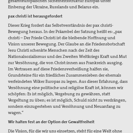
gesamteuropäischen Sicherheitsstruktur Europas unter
Einbezug der Ukraine, Russlands und Belarus ein.
pax christi ist herausgefordert
Dieser Krieg fordert das Selbstverständnis der pax christi-
Bewegung heraus. In der Präambel der Satzung heißt es: „pax
christi – Der Friede Christi ist die bleibende Hoffnung und
Vision unserer Bewegung. Der Glaube an die Friedensbotschaft
Jesu Christi schenkte Menschen nach der Zeit des
Nationalsozialismus und des Zweiten Weltkriegs Kraft und Mut
zur Versöhnung, die von Christ:innen aus Frankreich ausging.
Im Vertrauen auf diese Friedensverheißung halfen sie,
Grundsteine für ein friedliches Zusammenleben der ehemals
verfeindeten Völker Europas zu legen. Aus dieser Erfahrung, dass
Versöhnung eine politische und religiöse Kraft ist, können wir
schöpfen: Es ist möglich, Vergebung zu gewähren, statt
Vergeltung zu üben; es ist möglich, Schuld nicht zu verdrängen,
sondern einzugestehen und Versöhnung und Neuanfang zu
wagen.“
Wir halten fest an der Option der Gewaltfreiheit
Die Vision, für die wir uns einsetzen, steht für eine Welt ohne