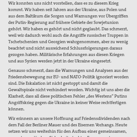
Wir konnten uns nicht vorstellen, dass es zu diesem Krieg
kommt. Wir haben seit Jahren aus der Ukraine, aus Polen und
aus dem Baltikum die Sorgen und Warnungen vor Übergriffen
der Putin-Regierung auf frühere Gebiete der Sowjetunion
gehört. Wir haben es gehört und nicht geglaubt. Das schmerzt,
weil wir dadurch wohl auch die Angriffe russischer Truppen in
Tschetschenien und Georgien wahrgenommen, aber zu wenig
beachtet und nicht ausreichend Schlussfolgerungen daraus
gezogen haben. Militärische Erfahrungen aus diesen Kriegen
und aus Syrien werden jetzt in der Ukraine eingesetzt.
Genauso schmerzt, dass die Warnungen und Analysen aus der
Friedensbewegung zur EU- und NATO-Politik ignoriert worden
sind. Die Eskalation ist nicht gestoppt und damit die
Gewaltspirale nicht verhindert worden. Wichtig ist uns aber die
Klarheit, dass all diese politischen Fehler „des Westens“ Putins
Angriffskrieg gegen die Ukraine in keiner Weise rechtfertigen
können.
Wir erinnern an unsere Hoffnung auf Friedensdividenden nach
dem Fall der Berliner Mauer und des Eisernen Vorhangs. Heute
setzen wir uns weiterhin für den Aufbau einer gemeinsamen,