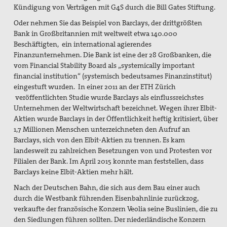
Kündigung von Verträgen mit G4S durch die Bill Gates Stiftung.
Oder nehmen Sie das Beispiel von Barclays, der drittgrößten
Bank in Großbritannien mit weltweit etwa 140.000
Beschäftigten, ein international agierendes
Finanzunternehmen. Die Bank ist eine der 28 Großbanken, die
vom Financial Stability Board als „systemically important
financial institution“ (systemisch bedeutsames Finanzinstitut)
eingestuft wurden. In einer 2011 an der ETH Zürich
veröffentlichten Studie wurde Barclays als einflussreichstes
Unternehmen der Weltwirtschaft bezeichnet. Wegen ihrer Elbit-
Aktien wurde Barclays in der Öffentlichkeit heftig kritisiert, über
1,7 Millionen Menschen unterzeichneten den Aufruf an
Barclays, sich von den Elbit-Aktien zu trennen. Es kam
landesweit zu zahlreichen Besetzungen von und Protesten vor
Filialen der Bank. Im April 2015 konnte man feststellen, dass
Barclays keine Elbit-Aktien mehr hält.
Nach der Deutschen Bahn, die sich aus dem Bau einer auch
durch die Westbank führenden Eisenbahnlinie zurückzog,
verkaufte der französische Konzern Veolia seine Buslinien, die zu
den Siedlungen führen sollten. Der niederländische Konzern