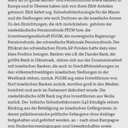
Europa und in Übersee haben sich von ihren Elbit-Anteilen
getrennt. Elbit liefert sog. Sicherheitstechnologie für die Mauer
und die Siedlungen wie auch Drohnen an die israelische Armee.
Zu den Einrichtungen, die sich zurückziehen, gehören der
niederländische Pensionsfonds PFZW bzw. die
Investmentgesellschaft PGGM, der norwegische Regierungs-
Pensionsfonds, der schwedische Nationale Pensionsfonds. Der
Ethikrat des schwedischen Första AP-Fonden hatte dazu eine
klare Position bezogen. Banken wie z.B. die Danske Bank, die
größte Bank in Dänemark, ziehen sich aus der Zusammenarbeit
mit israelischen Banken, die auch in Geschäftsbeziehungen zu
den völkerrechtswidrigen israelischen Siedlungen in der
Westbank stehen, zurück. PGGM zog seine Investitionen von
fünf israelischen Banken zurück, worüber groß in den Medien
berichtet und auch im Parlament diskutiert wurde. Die
niederländische ASN Bank zog ihre Investitionen aus Veolia
zurück. Der britische Sicherheitskonzern G4S kündigte seinen
Rückzug aus der Beteiligung an israelischen Gefängnissen, in
denen palästinensische politische Gefangene ohne Anklage
festgehalten und gefoltert werden, an – nach einer Kampagne
von Studentenvereinigungen und Gewerkschaften sowie