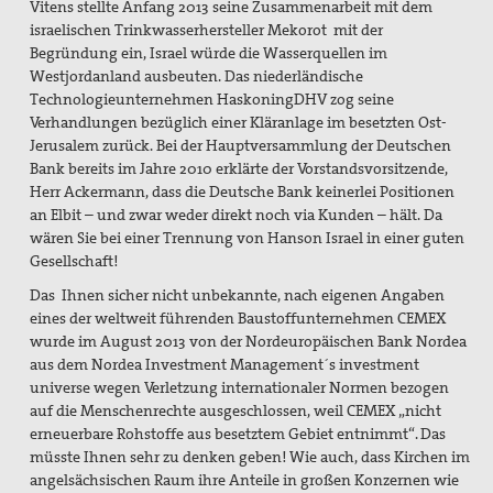
Vitens stellte Anfang 2013 seine Zusammenarbeit mit dem
israelischen Trinkwasserhersteller Mekorot mit der
Begründung ein, Israel würde die Wasserquellen im
Westjordanland ausbeuten. Das niederländische
Technologieunternehmen HaskoningDHV zog seine
Verhandlungen bezüglich einer Kläranlage im besetzten Ost-
Jerusalem zurück. Bei der Hauptversammlung der Deutschen
Bank bereits im Jahre 2010 erklärte der Vorstandsvorsitzende,
Herr Ackermann, dass die Deutsche Bank keinerlei Positionen
an Elbit – und zwar weder direkt noch via Kunden – hält. Da
wären Sie bei einer Trennung von Hanson Israel in einer guten
Gesellschaft!
Das Ihnen sicher nicht unbekannte, nach eigenen Angaben
eines der weltweit führenden Baustoffunternehmen CEMEX
wurde im August 2013 von der Nordeuropäischen Bank Nordea
aus dem Nordea Investment Management´s investment
universe wegen Verletzung internationaler Normen bezogen
auf die Menschenrechte ausgeschlossen, weil CEMEX „nicht
erneuerbare Rohstoffe aus besetztem Gebiet entnimmt“. Das
müsste Ihnen sehr zu denken geben! Wie auch, dass Kirchen im
angelsächsischen Raum ihre Anteile in großen Konzernen wie