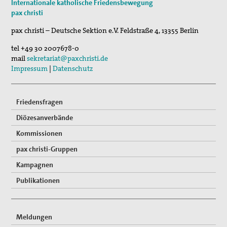
Internationale katholische Friedensbewegung
Fahrradpilgertour 2026
pax christi
30. Aug 2026
pax christi – Deutsche Sektion e.V.
Feldstraße 4
,
13355
Berlin
St. Peter-Lindenberg: Lesungen unter den Lind…
tel
+49 30 2007678-0
03. Sep 2026
mail
sekretariat@paxchristi.de
Mahnwache
Impressum
|
Datenschutz
Friedensfragen
Diözesanverbände
Kommissionen
pax christi-Gruppen
Kampagnen
Publikationen
Meldungen