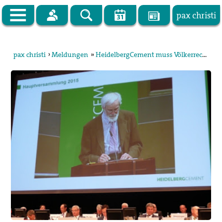
pax christi
Zur Startseite
pax christi
›
Meldungen
»
HeidelbergCement muss Völkerrecht achten
pax christi Deutsche Sektion
Vor Ort
Themen
Kampagnen
Publikationen
Facebook
Kontakt
Impressum