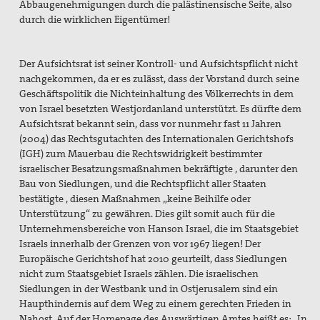
Abbaugenehmigungen durch die palästinensische Seite, also
durch die wirklichen Eigentümer!
Der Aufsichtsrat ist seiner Kontroll- und Aufsichtspflicht nicht
nachgekommen, da er es zulässt, dass der Vorstand durch seine
Geschäftspolitik die Nichteinhaltung des Völkerrechts in dem
von Israel besetzten Westjordanland unterstützt. Es dürfte dem
Aufsichtsrat bekannt sein, dass vor nunmehr fast 11 Jahren
(2004) das Rechtsgutachten des Internationalen Gerichtshofs
(IGH) zum Mauerbau die Rechtswidrigkeit bestimmter
israelischer Besatzungsmaßnahmen bekräftigte , darunter den
Bau von Siedlungen, und die Rechtspflicht aller Staaten
bestätigte , diesen Maßnahmen „keine Beihilfe oder
Unterstützung“ zu gewähren. Dies gilt somit auch für die
Unternehmensbereiche von Hanson Israel, die im Staatsgebiet
Israels innerhalb der Grenzen von vor 1967 liegen! Der
Europäische Gerichtshof hat 2010 geurteilt, dass Siedlungen
nicht zum Staatsgebiet Israels zählen. Die israelischen
Siedlungen in der Westbank und in Ostjerusalem sind ein
Haupthindernis auf dem Weg zu einem gerechten Frieden in
Nahost. Auf der Homepage des Auswärtigen Amtes heißt es: „In