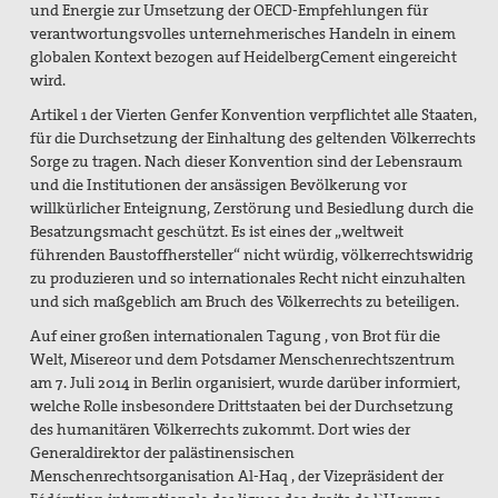
und Energie zur Umsetzung der OECD-Empfehlungen für
verantwortungsvolles unternehmerisches Handeln in einem
globalen Kontext bezogen auf HeidelbergCement eingereicht
wird.
Artikel 1 der Vierten Genfer Konvention verpflichtet alle Staaten,
für die Durchsetzung der Einhaltung des geltenden Völkerrechts
Sorge zu tragen. Nach dieser Konvention sind der Lebensraum
und die Institutionen der ansässigen Bevölkerung vor
willkürlicher Enteignung, Zerstörung und Besiedlung durch die
Besatzungsmacht geschützt. Es ist eines der „weltweit
führenden Baustoffhersteller“ nicht würdig, völkerrechtswidrig
zu produzieren und so internationales Recht nicht einzuhalten
und sich maßgeblich am Bruch des Völkerrechts zu beteiligen.
Auf einer großen internationalen Tagung , von Brot für die
Welt, Misereor und dem Potsdamer Menschenrechtszentrum
am 7. Juli 2014 in Berlin organisiert, wurde darüber informiert,
welche Rolle insbesondere Drittstaaten bei der Durchsetzung
des humanitären Völkerrechts zukommt. Dort wies der
Generaldirektor der palästinensischen
Menschenrechtsorganisation Al-Haq , der Vizepräsident der