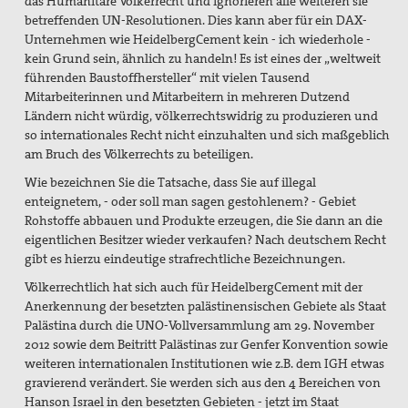
das Humanitäre Völkerrecht und ignorieren alle weiteren sie
betreffenden UN-Resolutionen. Dies kann aber für ein DAX-
Unternehmen wie HeidelbergCement kein - ich wiederhole -
kein Grund sein, ähnlich zu handeln! Es ist eines der „weltweit
führenden Baustoffhersteller“ mit vielen Tausend
Mitarbeiterinnen und Mitarbeitern in mehreren Dutzend
Ländern nicht würdig, völkerrechtswidrig zu produzieren und
so internationales Recht nicht einzuhalten und sich maßgeblich
am Bruch des Völkerrechts zu beteiligen.
Wie bezeichnen Sie die Tatsache, dass Sie auf illegal
enteignetem, - oder soll man sagen gestohlenem? - Gebiet
Rohstoffe abbauen und Produkte erzeugen, die Sie dann an die
eigentlichen Besitzer wieder verkaufen? Nach deutschem Recht
gibt es hierzu eindeutige strafrechtliche Bezeichnungen.
Völkerrechtlich hat sich auch für HeidelbergCement mit der
Anerkennung der besetzten palästinensischen Gebiete als Staat
Palästina durch die UNO-Vollversammlung am 29. November
2012 sowie dem
Beitritt Palästinas zur Genfer Konvention sowie
weiteren internationalen Institutionen wie z.B. dem IGH etwas
gravierend verändert. Sie werden sich aus den 4 Bereichen von
Hanson Israel in den besetzten Gebieten - jetzt im Staat