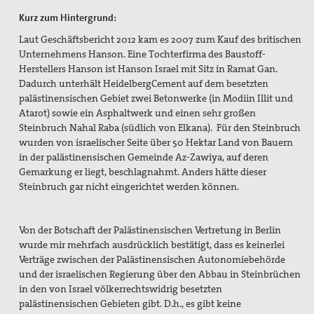
Kurz zum Hintergrund:
Laut Geschäftsbericht 2012 kam es 2007 zum Kauf des britischen
Unternehmens Hanson. Eine Tochterfirma des Baustoff-
Herstellers Hanson ist Hanson Israel mit Sitz in Ramat Gan.
Dadurch unterhält HeidelbergCement auf dem besetzten
palästinensischen Gebiet zwei Betonwerke (in Modiin Illit und
Atarot) sowie ein Asphaltwerk und einen sehr großen
Steinbruch Nahal Raba (südlich von Elkana). Für den Steinbruch
wurden von israelischer Seite über 50 Hektar Land von Bauern
in der palästinensischen Gemeinde Az-Zawiya, auf deren
Gemarkung er liegt, beschlagnahmt. Anders hätte dieser
Steinbruch gar nicht eingerichtet werden können.
Von der Botschaft der Palästinensischen Vertretung in Berlin
wurde mir mehrfach ausdrücklich bestätigt, dass es keinerlei
Verträge zwischen der Palästinensischen Autonomiebehörde
und der israelischen Regierung über den Abbau in Steinbrüchen
in den von Israel völkerrechtswidrig besetzten
palästinensischen Gebieten gibt. D.h., es gibt keine