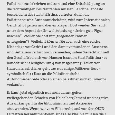
Palästina - zurückziehen müssen und eine Entschädigung an
die rechtmäßigen Besitzer zahlen müssen. Je schneller desto
besser, denn der Staat Palästina, vertreten durch die
Palästinensische Autonomiebehörde, wird zum Internationalen
Gerichtshof gehen und dies einklagen. Dort werden Sie - auch
unter dem Aspekt der Umweltbelastung - „keine gute Figur
machen“. Wollen Sie dort mit „fliegenden Fahnen
untergehen“? Vielleicht können Sie aber auch eine solche
Niederlage vor Gericht und den damit verbundenen Ansehens-
und Vertrauensverlust noch vermeiden, indem Sie recht schnell
den Geschäftsbereich von Hanson Israel im Staat Palästina - es
handelt sich ja lediglich um 4 von insgesamt 31 Teilen von
Hanson Israel, d.h., es geht um nur einige Millionen Euro -
symbolisch für 1 Euro an die Palästinensische
Autonomiebehörde oder an einen palästinensischen Investor
verkaufen.
Es kann jetzt eigentlich nur noch darum gehen,
weitergehenden Schaden von HeidelbergCement und negative
Auswirkungen für die Aktionärinnen und Aktionäre
abzuwenden. Wenn wir vom Völkerrecht und von den OECD-
Leitsätzen her argumentieren, ist es also klar: Sie müssen die 4