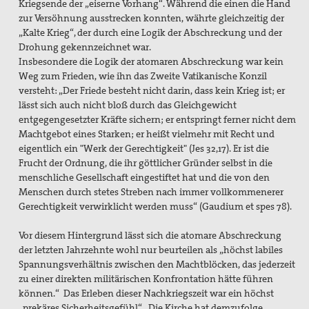
Kriegsende der „eiserne Vorhang“. Während die einen die Hand
zur Versöhnung ausstrecken konnten, währte gleichzeitig der
„Kalte Krieg“, der durch eine Logik der Abschreckung und der
Drohung gekennzeichnet war.
Insbesondere die Logik der atomaren Abschreckung war kein
Weg zum Frieden, wie ihn das Zweite Vatikanische Konzil
versteht: „Der Friede besteht nicht darin, dass kein Krieg ist; er
lässt sich auch nicht bloß durch das Gleichgewicht
entgegengesetzter Kräfte sichern; er entspringt ferner nicht dem
Machtgebot eines Starken; er heißt vielmehr mit Recht und
eigentlich ein "Werk der Gerechtigkeit" (Jes 32,17). Er ist die
Frucht der Ordnung, die ihr göttlicher Gründer selbst in die
menschliche Gesellschaft eingestiftet hat und die von den
Menschen durch stetes Streben nach immer vollkommenerer
Gerechtigkeit verwirklicht werden muss“ (Gaudium et spes 78).
Vor diesem Hintergrund lässt sich die atomare Abschreckung
der letzten Jahrzehnte wohl nur beurteilen als „höchst labiles
Spannungsverhältnis zwischen den Machtblöcken, das jederzeit
zu einer direkten militärischen Konfrontation hätte führen
können.“ Das Erleben dieser Nachkriegszeit war ein höchst
„prekäres Sicherheitsgefühl“ . Die Kirche hat demzufolge