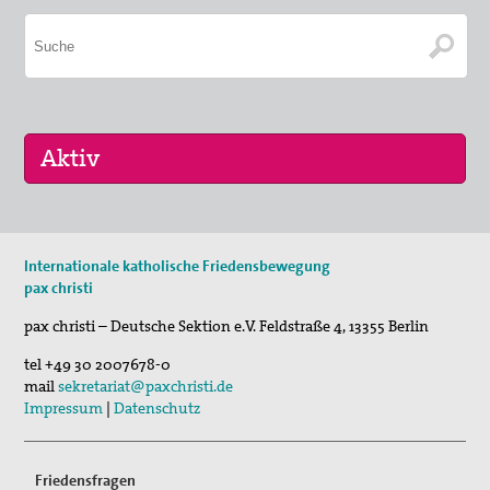
29. Aug 2026
Internationale katholische Friedensbewegung
Fahrradpilgertour 2026
pax christi
30. Aug 2026
pax christi – Deutsche Sektion e.V.
Feldstraße 4
,
13355
Berlin
St. Peter-Lindenberg: Lesungen unter den Lind…
tel
+49 30 2007678-0
03. Sep 2026
mail
sekretariat@paxchristi.de
Mahnwache
Impressum
|
Datenschutz
Friedensfragen