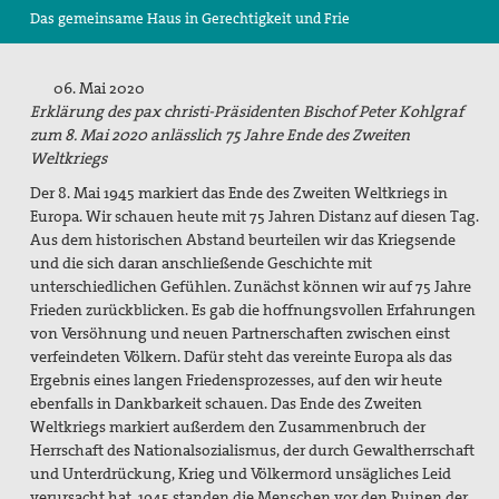
Das gemeinsame Haus in Gerechtigkeit und Frie
Suche
06. Mai 2020
Erklärung des pax christi-Präsidenten Bischof Peter Kohlgraf
zum 8. Mai 2020 anlässlich 75 Jahre Ende des Zweiten
Weltkriegs
Der 8. Mai 1945 markiert das Ende des Zweiten Weltkriegs in
Europa. Wir schauen heute mit 75 Jahren Distanz auf diesen Tag.
Aus dem historischen Abstand beurteilen wir das Kriegsende
und die sich daran anschließende Geschichte mit
unterschiedlichen Gefühlen. Zunächst können wir auf 75 Jahre
Frieden zurückblicken. Es gab die hoffnungsvollen Erfahrungen
von Versöhnung und neuen Partnerschaften zwischen einst
verfeindeten Völkern. Dafür steht das vereinte Europa als das
Ergebnis eines langen Friedensprozesses, auf den wir heute
ebenfalls in Dankbarkeit schauen. Das Ende des Zweiten
Weltkriegs markiert außerdem den Zusammenbruch der
Herrschaft des Nationalsozialismus, der durch Gewaltherrschaft
und Unterdrückung, Krieg und Völkermord unsägliches Leid
verursacht hat. 1945 standen die Menschen vor den Ruinen der