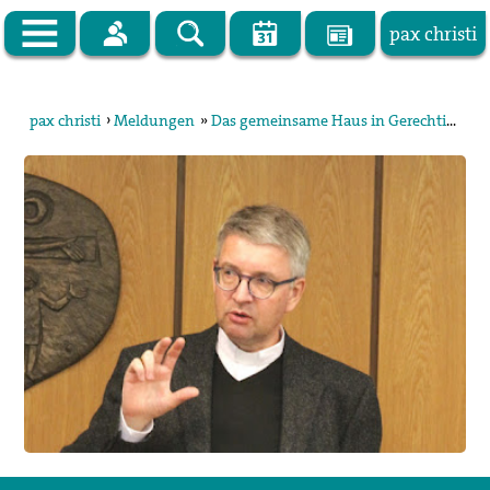
pax christi
Zur Startseite
pax christi
›
Meldungen
»
Das gemeinsame Haus in Gerechtigkeit und Frieden gestalten
pax christi Deutsche Sektion
Vor Ort
Themen
Kampagnen
Publikationen
Facebook
Kontakt
Impressum