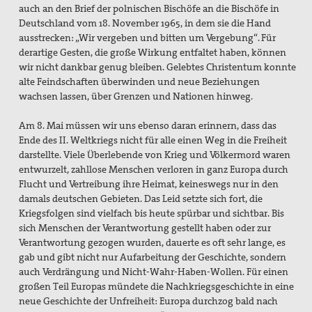
auch an den Brief der polnischen Bischöfe an die Bischöfe in
Deutschland vom 18. November 1965, in dem sie die Hand
ausstrecken: „Wir vergeben und bitten um Vergebung“. Für
derartige Gesten, die große Wirkung entfaltet haben, können
wir nicht dankbar genug bleiben. Gelebtes Christentum konnte
alte Feindschaften überwinden und neue Beziehungen
wachsen lassen, über Grenzen und Nationen hinweg.
Am 8. Mai müssen wir uns ebenso daran erinnern, dass das
Ende des II. Weltkriegs nicht für alle einen Weg in die Freiheit
darstellte. Viele Überlebende von Krieg und Völkermord waren
entwurzelt, zahllose Menschen verloren in ganz Europa durch
Flucht und Vertreibung ihre Heimat, keineswegs nur in den
damals deutschen Gebieten. Das Leid setzte sich fort, die
Kriegsfolgen sind vielfach bis
heute spürbar und sichtbar. Bis
sich Menschen der Verantwortung gestellt haben oder zur
Verantwortung gezogen wurden, dauerte es oft sehr lange, es
gab und gibt nicht nur Aufarbeitung der Geschichte, sondern
auch Verdrängung und Nicht-Wahr-Haben-Wollen. Für einen
großen Teil Europas mündete die Nachkriegsgeschichte in eine
neue Geschichte der Unfreiheit: Europa durchzog bald nach