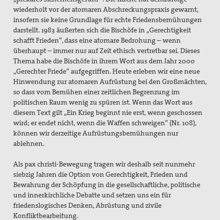
wiederholt vor der atomaren Abschreckungspraxis gewarnt,
insofern sie keine Grundlage für echte Friedensbemühungen
darstellt. 1983 äußerten sich die Bischöfe in „Gerechtigkeit
schafft Frieden“, dass eine atomare Bedrohung – wenn
überhaupt – immer nur auf Zeit ethisch vertretbar sei. Dieses
Thema habe die Bischöfe in ihrem Wort aus dem Jahr 2000
„Gerechter Friede“ aufgegriffen. Heute erleben wir eine neue
Hinwendung zur atomaren Aufrüstung bei den Großmächten,
so dass vom Bemühen einer zeitlichen Begrenzung im
politischen Raum wenig zu spüren ist. Wenn das Wort aus
diesem Text gilt „Ein Krieg beginnt nie erst, wenn geschossen
wird; er endet nicht, wenn die Waffen schweigen“ (Nr. 108),
können wir derzeitige Aufrüstungsbemühungen nur
ablehnen.
Als pax christi-Bewegung tragen wir deshalb seit nunmehr
siebzig Jahren die Option von Gerechtigkeit, Frieden und
Bewahrung der Schöpfung in die gesellschaftliche, politische
und innerkirchliche Debatte und setzen uns ein für
friedenslogisches Denken, Abrüstung und zivile
Konfliktbearbeitung.