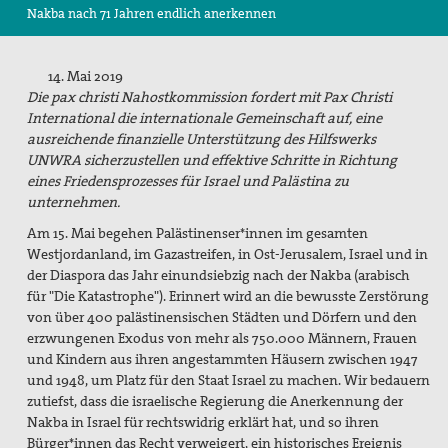
Nakba nach 71 Jahren endlich anerkennen
Suche
14. Mai 2019
Die pax christi Nahostkommission fordert mit Pax Christi
International die internationale Gemeinschaft auf, eine
ausreichende finanzielle Unterstützung des Hilfswerks
UNWRA sicherzustellen und effektive Schritte in Richtung
eines Friedensprozesses für Israel und Palästina zu
unternehmen.
Am 15. Mai begehen Palästinenser*innen im gesamten
Westjordanland, im Gazastreifen, in Ost-Jerusalem, Israel und in
der Diaspora das Jahr einundsiebzig nach der Nakba (arabisch
für "Die Katastrophe"). Erinnert wird an die bewusste Zerstörung
von über 400 palästinensischen Städten und Dörfern und den
erzwungenen Exodus von mehr als 750.000 Männern, Frauen
und Kindern aus ihren angestammten Häusern zwischen 1947
und 1948, um Platz für den Staat Israel zu machen. Wir bedauern
zutiefst, dass die israelische Regierung die Anerkennung der
Nakba in Israel für rechtswidrig erklärt hat, und so ihren
Bürger*innen das Recht verweigert, ein historisches Ereignis