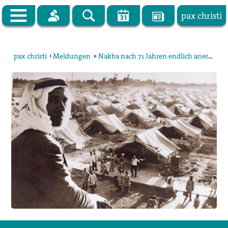
pax christi
Zur Startseite
pax christi
›
Meldungen
»
Nakba nach 71 Jahren endlich anerkennen
pax christi Deutsche Sektion
Vor Ort
Themen
Kampagnen
Publikationen
Facebook
Kontakt
Impressum