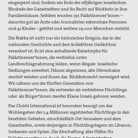
eingesperrt sind, fordern ein Ende der elfjährigen israelischen
Blockade des Gazastreifens und ihr Recht auf Rückkehr in ihre
Familienhäuser. Seitdem wurden 195 Palästinenser*innen –
darunter gut als Ärzte oder Journalisten erkennbare Personen
und 41 Kinder – getötet und weitere 29.000 Menschen verletzt.
Die Nakba ist nicht nur ein historisches Ereignis, das in der
nationalen Geschichte und dem kollektiven Gedächtnis
verankert ist. Es ist eine anhaltende Katastrophe für
Palästinenser*innen, die weiterhin unter
Landbeschlagnahmung leiden, wenn illegale israelische
Siedlungen erweitert, Häuser abgerissen, alte Olivenhaine
zerstört werden und ihnen das Rückkehrrecht verweigert wird.
Wir nähern uns der fünften Generation von
Palästinenser*innen, die entweder als vertriebene Flüchtlinge
oder als Bürger*innen zweiter Klasse Israels geboren werden.
Pax Christi International ist besonders besorgt um das
Wohlergehen der 5,4 Millionen registrierten Flüchtlinge in den
besetzten Gebieten, einschließlich Ost-Jerusalem und dem
Gazastreifen, sowie derjenigen in Flüchtlingslagern im Libanon,
Jordanien und Syrien. Die Abschaffung aller Hilfen für
Palästinenser*innen durch die Trump-Administration,