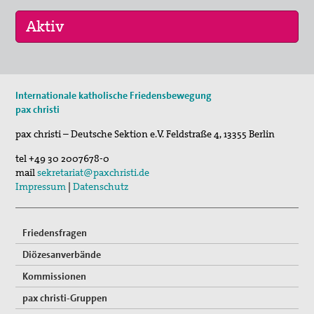
29. Aug 2026
Internationale katholische Friedensbewegung
Fahrradpilgertour 2026
pax christi
30. Aug 2026
pax christi – Deutsche Sektion e.V.
Feldstraße 4
,
13355
Berlin
St. Peter-Lindenberg: Lesungen unter den Lind…
tel
+49 30 2007678-0
03. Sep 2026
mail
sekretariat@paxchristi.de
Mahnwache
Impressum
|
Datenschutz
Friedensfragen
Diözesanverbände
Kommissionen
pax christi-Gruppen