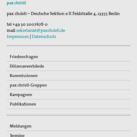
pax christi
30. Aug 2026
pax christi – Deutsche Sektion e.V.
Feldstraße 4
,
13355
Berlin
St. Peter-Lindenberg: Lesungen unter den Lind…
tel
+49 30 2007678-0
03. Sep 2026
mail
sekretariat@paxchristi.de
Mahnwache
Impressum
|
Datenschutz
Friedensfragen
Diözesanverbände
Kommissionen
pax christi-Gruppen
Kampagnen
Publikationen
Meldungen
Termine