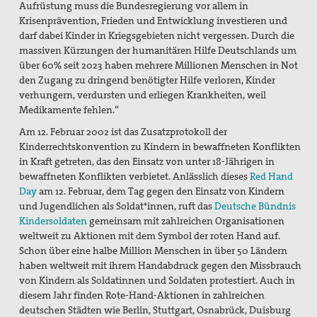
Aufrüstung muss die Bundesregierung vor allem in
Krisenprävention, Frieden und Entwicklung investieren und
darf dabei Kinder in Kriegsgebieten nicht vergessen. Durch die
massiven Kürzungen der humanitären Hilfe Deutschlands um
über 60% seit 2023 haben mehrere Millionen Menschen in Not
den Zugang zu dringend benötigter Hilfe verloren, Kinder
verhungern, verdursten und erliegen Krankheiten, weil
Medikamente fehlen.“
Am 12. Februar 2002 ist das Zusatzprotokoll der
Kinderrechtskonvention zu Kindern in bewaffneten Konflikten
in Kraft getreten, das den Einsatz von unter 18-Jährigen in
bewaffneten Konflikten verbietet. Anlässlich dieses
Red Hand
Day
am 12. Februar, dem Tag gegen den Einsatz von Kindern
und Jugendlichen als Soldat*innen, ruft das
Deutsche Bündnis
Kindersoldaten
gemeinsam mit zahlreichen Organisationen
weltweit zu Aktionen mit dem Symbol der roten Hand auf.
Schon über eine halbe Million Menschen in über 50 Ländern
haben weltweit mit ihrem Handabdruck gegen den Missbrauch
von Kindern als Soldatinnen und Soldaten protestiert. Auch in
diesem Jahr finden Rote-Hand-Aktionen in zahlreichen
deutschen Städten wie Berlin, Stuttgart, Osnabrück, Duisburg