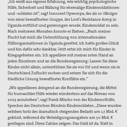
„Ich weiß aus eigener Erfahrung, wie wichtig psychologische
Hilfe, Sicherheit und Bildung für ehemalige Kindersoldatinnen
und -soldaten ist“, sagt Innocent Opwonya, der als 10-Jähriger
von einer bewaffneten Gruppe, der Lord‘s Resistance Army, in
Uganda entführt und gezwungen wurde, Kindersoldat zu sein.
Nach mehreren Monaten konnte er fliehen. „Nach meiner
Flucht hat mich die Unterstützung von internationalen
Hilfsorganisationen in Uganda gerettet, ich hatte großes Glück
und bin dafür sehr dankbar. Jetzt setze ich mich für Kinder in
Kriegsgebieten ein. Ich appelliere mit meiner roten Hand an
jeden Einzelnen und an die Bundesregierung: Lassen Sie diese
Kinder nicht allein, unterstützen Sie sie vor Ort und wenn sie in
Deutschland Zuflucht suchen und setzen Sie sich für die
friedliche Lösung bewaffneter Konflikte ein.“
„Wir appellieren dringend an die Bundesregierung, die Mittel
für humanitäre Hilfe wieder mindestens auf das Niveau von
2023 anzuheben“, sagt Frank Mischo von der Kindernothilfe,
Sprecher des Deutschen Bündnis Kindersoldaten. „Diese wurden
seitdem trotz des dramatisch steigenden Bedarfs um 1,7 Mrd. €
gekürzt, während die Verteidigungsausgaben um 50 Mrd. €
gestiegen sind. Diese Zahlen zeigen: Das Geld ist da. Statt in