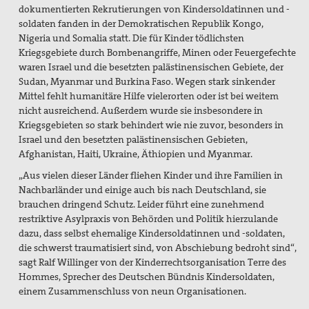
dokumentierten Rekrutierungen von Kindersoldatinnen und -
soldaten fanden in der Demokratischen Republik Kongo,
Nigeria und Somalia statt. Die für Kinder tödlichsten
Kriegsgebiete durch Bombenangriffe, Minen oder Feuergefechte
waren Israel und die besetzten palästinensischen Gebiete, der
Sudan, Myanmar und Burkina Faso. Wegen stark sinkender
Mittel fehlt humanitäre Hilfe vielerorten oder ist bei weitem
nicht ausreichend. Außerdem wurde sie insbesondere in
Kriegsgebieten so stark behindert wie nie zuvor, besonders in
Israel und den besetzten palästinensischen Gebieten,
Afghanistan, Haiti, Ukraine, Äthiopien und Myanmar.
„Aus vielen dieser Länder fliehen Kinder und ihre Familien in
Nachbarländer und einige auch bis nach Deutschland, sie
brauchen dringend Schutz. Leider führt eine zunehmend
restriktive Asylpraxis von Behörden und Politik hierzulande
dazu, dass selbst ehemalige Kindersoldatinnen und -soldaten,
die schwerst traumatisiert sind, von Abschiebung bedroht sind“,
sagt Ralf Willinger von der Kinderrechtsorganisation Terre des
Hommes, Sprecher des Deutschen Bündnis Kindersoldaten,
einem Zusammenschluss von neun Organisationen.