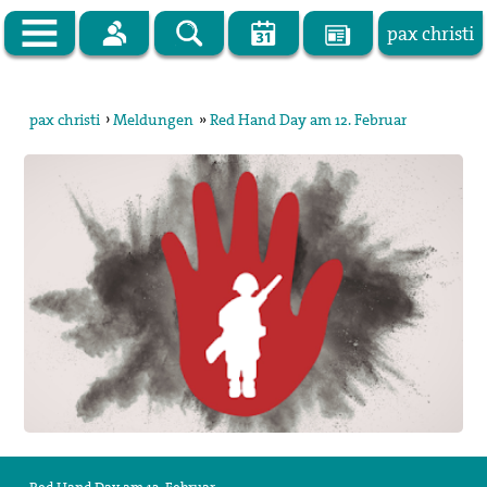
pax christi
Zur Startseite
pax christi
›
Meldungen
»
Red Hand Day am 12. Februar
pax christi Deutsche Sektion
Vor Ort
Themen
Kampagnen
Publikationen
Facebook
Kontakt
Impressum