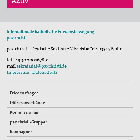
29. Aug 2026
Internationale katholische Friedensbewegung
Fahrradpilgertour 2026
pax christi
30. Aug 2026
pax christi – Deutsche Sektion e.V.
Feldstraße 4
,
13355
Berlin
St. Peter-Lindenberg: Lesungen unter den Lind…
tel
+49 30 2007678-0
03. Sep 2026
mail
sekretariat@paxchristi.de
Mahnwache
Impressum
|
Datenschutz
Friedensfragen
Diözesanverbände
Kommissionen
pax christi-Gruppen
Kampagnen