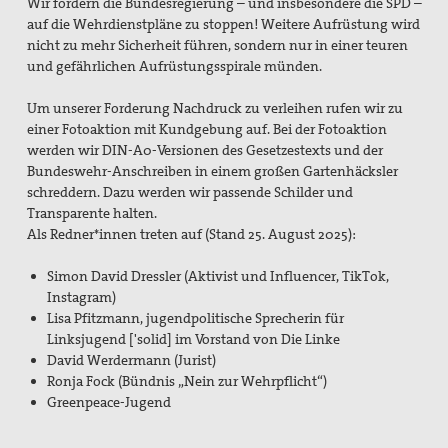
Wir fordern die Bundesregierung – und insbesondere die SPD –
auf die Wehrdienstpläne zu stoppen! Weitere Aufrüstung wird
nicht zu mehr Sicherheit führen, sondern nur in einer teuren
und gefährlichen Aufrüstungsspirale münden.
Um unserer Forderung Nachdruck zu verleihen rufen wir zu
einer Fotoaktion mit Kundgebung auf. Bei der Fotoaktion
werden wir DIN-A0-Versionen des Gesetzestexts und der
Bundeswehr-Anschreiben in einem großen Gartenhäcksler
schreddern. Dazu werden wir passende Schilder und
Transparente halten.
Als Redner*innen treten auf (Stand 25. August 2025):
Simon David Dressler (Aktivist und Influencer, TikTok,
Instagram)
Lisa Pfitzmann, jugendpolitische Sprecherin für
Linksjugend ['solid] im Vorstand von Die Linke
David Werdermann (Jurist)
Ronja Fock (Bündnis „Nein zur Wehrpflicht“)
Greenpeace-Jugend