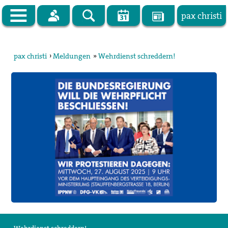
pax christi
Zur Startseite
pax christi
›
Meldungen
»
Wehrdienst schreddern!
pax christi Deutsche Sektion
Vor Ort
Themen
Kampagnen
Publikationen
Facebook
Kontakt
Impressum