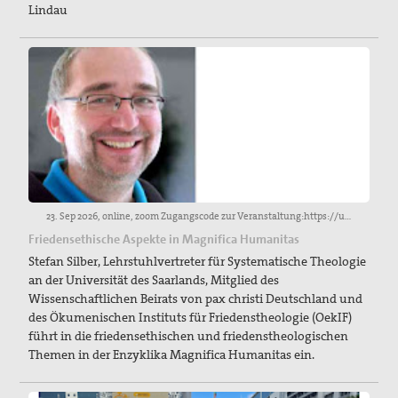
Lindau
23. Sep 2026, online, zoom Zugangscode zur Veranstaltung:https://us06web.zoom.us/j/84659162808?pwd=dPnfrWeIBXxDlI3N5CFfUJvgvNYfZJ.1
Friedensethische Aspekte in Magnifica Humanitas
Stefan Silber, Lehrstuhlvertreter für Systematische Theologie
an der Universität des Saarlands, Mitglied des
Wissenschaftlichen Beirats von pax christi Deutschland und
des Ökumenischen Instituts für Friedenstheologie (OekIF)
führt in die friedensethischen und friedenstheologischen
Themen in der Enzyklika Magnifica Humanitas ein.