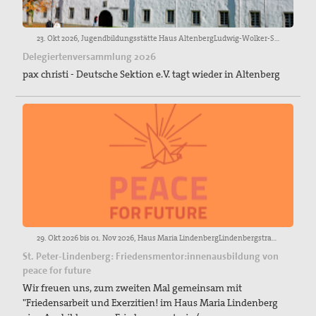
23. Okt 2026, Jugendbildungsstätte Haus AltenbergLudwig-Wolker-Straße 1251519 Odenthal
Delegiertenversammlung 2026
pax christi - Deutsche Sektion e.V. tagt wieder in Altenberg
29. Okt 2026 bis 01. Nov 2026, Haus Maria LindenbergLindenbergstraße 2579271 St. PeterTel.: 07661 9300-0info@haus-maria-lindenberg.de
St. Peter-Lindenberg: Friedensmentor:innenausbildung von
peace for future
Wir freuen uns, zum zweiten Mal gemeinsam mit
"Friedensarbeit und Exerzitien! im Haus Maria Lindenberg