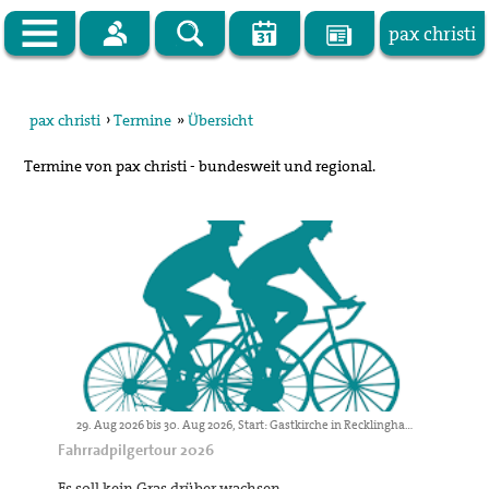
pax christi
Zur Startseite
pax christi
›
Termine
»
Übersicht
pax christi Deutsche Sektion
Termine von pax christi - bundesweit und regional.
Vor Ort
Themen
Kampagnen
Publikationen
Facebook
Kontakt
29. Aug 2026 bis 30. Aug 2026, Start: Gastkirche in Recklinghausen, Heilige Geist-Straße 7
Fahrradpilgertour 2026
Impressum
Es soll kein Gras drüber wachsen