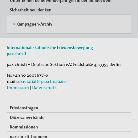
Unter 18 nie! Keine Minderjährigen in der Bundeswehr“
Sicherheit neu denken
» Kampagnen-Archiv
Internationale katholische Friedensbewegung
pax christi
pax christi – Deutsche Sektion e.V.
Feldstraße 4
,
13355
Berlin
tel
+49 30 2007678-0
mail
sekretariat@paxchristi.de
Impressum
|
Datenschutz
Friedensfragen
Diözesanverbände
Kommissionen
pax christi-Gruppen