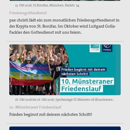
13. Okt 2026, St.Bonifaz, München, Karlstr. 34
Friedensgottesdienst
pax christi lädt ein zum monatlichen Friedensgottesdienst in
der Krypta von St. Bonifaz. Im Oktober wird Luitgard Golla-
Fackler den Gottesdienst mit uns feiern.
16. Okt 2026 bis 16. Okt 2026, Sportanlage SC Münster 08 (Kunstrasenplatz), Mauritz-Lindenweg, Münster
10. Münsteraner Friedenslauf
Frieden beginnt mit deinem nächsten Schritt!