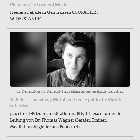
Ökumenische FriedensDekade
FriedensDekade in Gelnhausen COURAGIERT-
WIDERSTÄNDIG
04. Dez 2026 bis 06. Dez 2026, Haus Maria LindenbergLindenbergstraße 25, 79271 St. PeterAnmeldungen erbeten an:Carmen Piazzi. Verwaltung. Telefon: +49 761 5144 228 · carmen.piazzi@seelsorgeamt-freiburg.de. Erzbischöfliches Seelsorgeamt. Abt IV-Sozialpastoral.
St. Peter - Lindenberg: Mitfühlend sein – politische Mystik
entdecken
pax christi-Friedensmeditation zu Etty Hillesum unter der
Leitung von Dr. Thomas Wagner (Berater, Trainer,
Meditationsbegleiter aus Frankfurt)