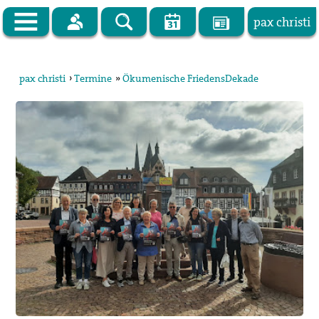
pax christi
Zur Startseite
pax christi
›
Termine
»
Ökumenische FriedensDekade
pax christi Deutsche Sektion
Vor Ort
Themen
Kampagnen
Publikationen
Facebook
Kontakt
Impressum