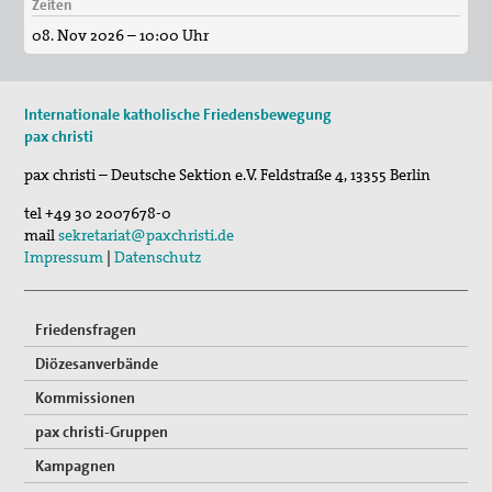
Zeiten
29. Aug 2026
08. Nov 2026 – 10:00 Uhr
Fahrradpilgertour 2026
30. Aug 2026
St. Peter-Lindenberg: Lesungen unter den Lind…
Internationale katholische Friedensbewegung
pax christi
03. Sep 2026
Mahnwache
pax christi – Deutsche Sektion e.V.
Feldstraße 4
,
13355
Berlin
tel
+49 30 2007678-0
mail
sekretariat@paxchristi.de
Impressum
|
Datenschutz
Friedensfragen
Diözesanverbände
Kommissionen
pax christi-Gruppen
Kampagnen