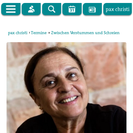
pax christi
Zur Startseite
pax christi
›
Termine
»
Zwischen Verstummen und Schreien
pax christi Deutsche Sektion
Vor Ort
Themen
Kampagnen
Publikationen
Facebook
Kontakt
Impressum