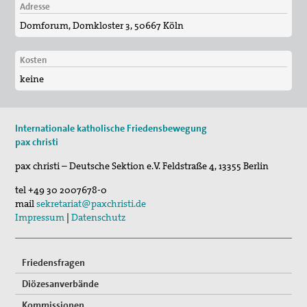
30. Aug 2026
Adresse
St. Peter-Lindenberg: Lesungen unter den Lind…
Domforum, Domkloster 3, 50667 Köln
03. Sep 2026
Mahnwache
Kosten
keine
Internationale katholische Friedensbewegung
pax christi
pax christi – Deutsche Sektion e.V.
Feldstraße 4
,
13355
Berlin
tel
+49 30 2007678-0
mail
sekretariat@paxchristi.de
Impressum
|
Datenschutz
Friedensfragen
Diözesanverbände
Kommissionen