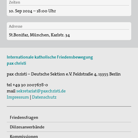
Zeiten
29. Aug 2026
10. Sep 2024 – 18:00 Uhr
Fahrradpilgertour 2026
30. Aug 2026
Adresse
St. Peter-Lindenberg: Lesungen unter den Lind…
St.Bonifaz, München, Karlstr. 34
03. Sep 2026
Mahnwache
Internationale katholische Friedensbewegung
pax christi
pax christi – Deutsche Sektion e.V.
Feldstraße 4
,
13355
Berlin
tel
+49 30 2007678-0
mail
sekretariat@paxchristi.de
Impressum
|
Datenschutz
Friedensfragen
Diözesanverbände
Kommissionen