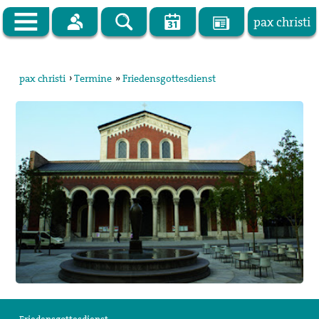
pax christi
Zur Startseite
pax christi
›
Termine
»
Friedensgottesdienst
pax christi Deutsche Sektion
Vor Ort
Themen
Kampagnen
Publikationen
Facebook
Kontakt
Impressum